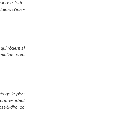
lence forte.
ctueux d’eux-
qui rôdent si
solution non-
irage le plus
e comme étant
est-à-dire de