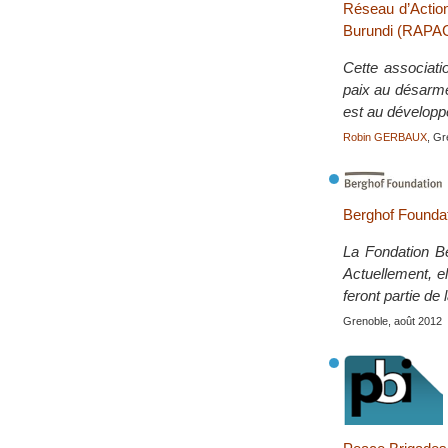
Réseau d’Action
Burundi (RAP
Cette associati
paix au désarmem
est au développ
Robin GERBAUX
, Gr
Berghof Founda
La Fondation Be
Actuellement, el
feront partie de 
Grenoble, août 2012