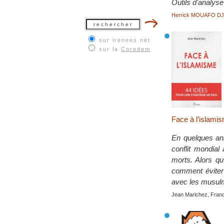
Outils d’analyse
Herrick MOUAFO D
sur irenees.net
sur la
Coredem
Face à l’islamis
En quelques ann
conflit mondial
morts. Alors qu
comment éviter 
avec les musul
Jean Marichez, Fran