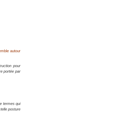
semble autour
truction pour
re portée par
de termes qui
telle posture