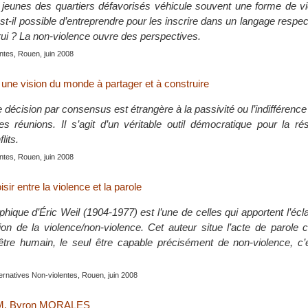
jeunes des quartiers défavorisés véhicule souvent une forme de vio
t-il possible d’entreprendre pour les inscrire dans un langage respe
ui ? La non-violence ouvre des perspectives.
entes, Rouen, juin 2008
une vision du monde à partager et à construire
e décision par consensus est étrangère à la passivité ou l’indifférence 
s réunions. Il s’agit d’un véritable outil démocratique pour la ré
lits.
entes, Rouen, juin 2008
isir entre la violence et la parole
hique d’Éric Weil (1904-1977) est l’une de celles qui apportent l’écla
tion de la violence/non-violence. Cet auteur situe l’acte de parol
’être humain, le seul être capable précisément de non-violence, c’
lternatives Non-violentes, Rouen, juin 2008
c M. Byron MORALES