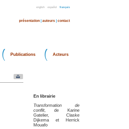
english
español
français
présentation
|
auteurs
|
contact
Publications
Acteurs
En librairie
Transformation de
conflit
, de Karine
Gatelier, Claske
Dijkema et Herrick
Mouafo