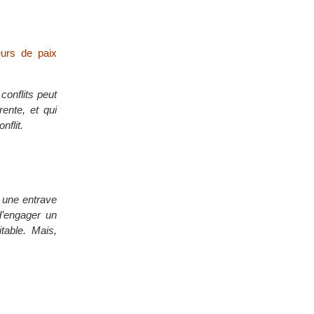
eurs de paix
conflits peut
rente, et qui
nflit.
t une entrave
d’engager un
table. Mais,