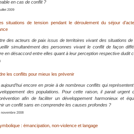
eable en cas de conflit ?
juillet 2009
es situations de tension pendant le déroulement du séjour d’act
ance
re des acteurs de paix issus de territoires vivant des situations de 
eillir simultanément des personnes vivant le conflit de façon diffé
e en désaccord entre elles quant à leur perception respective dudit co
8
e les conflits pour mieux les prévenir
aujourd’hui encore en proie à de nombreux conflits qui représenten
eloppement des populations. Pour cette raison, il parait urgent 
révention afin de faciliter un développement harmonieux et équi
r un conflit sans en comprendre les causes profondes ?
s, novembre 2008
symbolique : émancipation, non-violence et langage