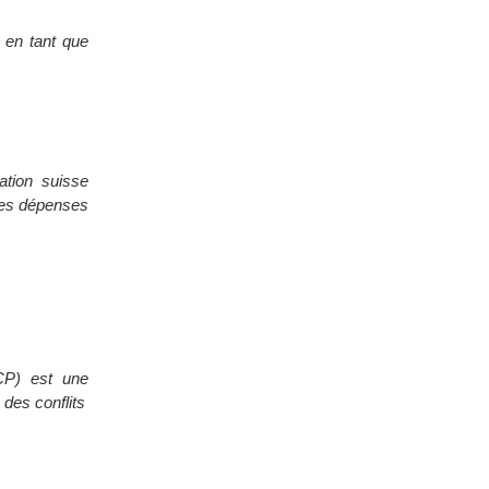
e en tant que
ation suisse
 les dépenses
ICP) est une
des conflits