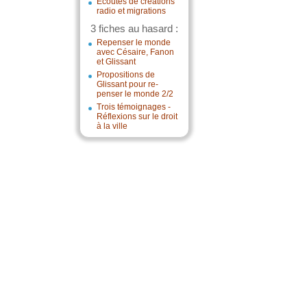
Écoutes de créations
radio et migrations
3 fiches au hasard :
Repenser le monde
avec Césaire, Fanon
et Glissant
Propositions de
Glissant pour re-
penser le monde 2/2
Trois témoignages -
Réflexions sur le droit
à la ville