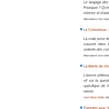
Le langage des 
Pourquoi ? Qu’es
mêmes et d’autr
Alternatives non-viol
Le Consensus : 
La vraie prise d
souvent dans le
violente des conf
Alternatives non-viol
La liberté de cho
L’œuvre philosop
vif sur la ques
spécifique de l
raison.
Jean-Marie Muller
, A
Entretien ave