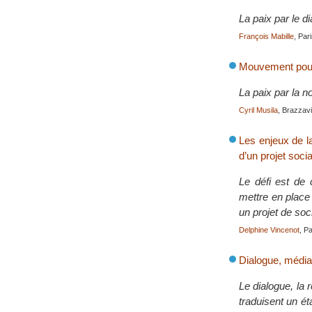
La paix par le d
François Mabille
, Par
Mouvement pour
La paix par la no
Cyril Musila
, Brazzavil
Les enjeux de la
d’un projet socia
Le défi est de 
mettre en place 
un projet de soc
Delphine Vincenot
, Pa
Dialogue, médiat
Le dialogue, la 
traduisent un ét