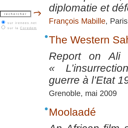
diplomatie et dé
François Mabille
, Pari
sur irenees.net
sur la
Coredem
The Western Sah
Report on Ali
« L’insurrect
guerre à l’Etat 
Grenoble, mai 2009
Moolaadé