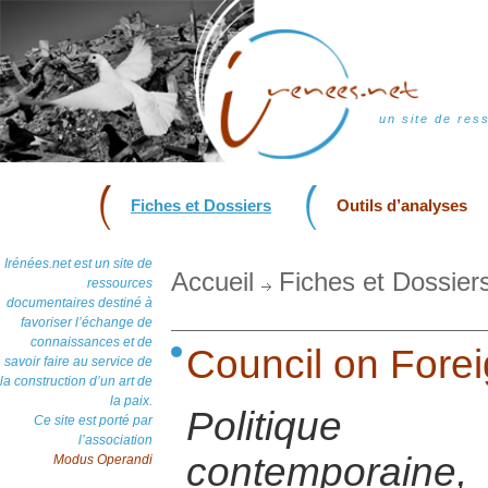
un site de res
Fiches et Dossiers
Outils d’analyses
Irénées.net est un site de
Accueil
Fiches et Dossier
ressources
documentaires destiné à
favoriser l’échange de
connaissances et de
Council on Fore
savoir faire au service de
la construction d’un art de
la paix.
Politique 
Ce site est porté par
l’association
contemporai
Modus Operandi