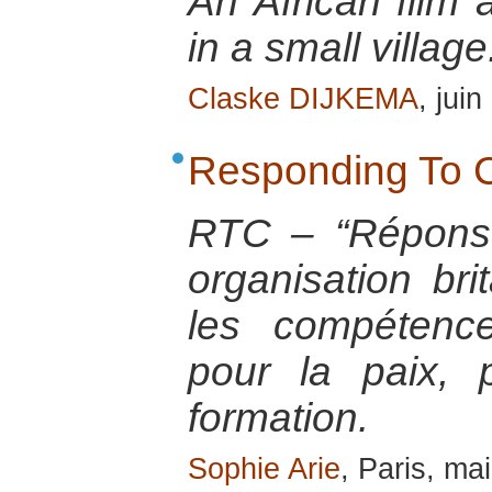
An African film 
in a small village
Claske DIJKEMA
, jui
Responding To C
RTC – “Réponse
organisation bri
les compétence
pour la paix, 
formation.
Sophie Arie
, Paris, ma