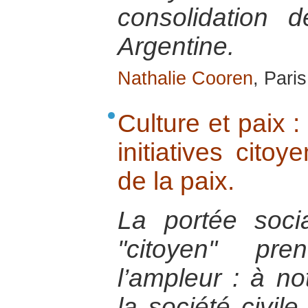
consolidation 
Argentine.
Nathalie Cooren
, Pari
Culture et paix : 
initiatives cito
de la paix.
La portée soci
"citoyen" pre
l’ampleur : à n
la société civile