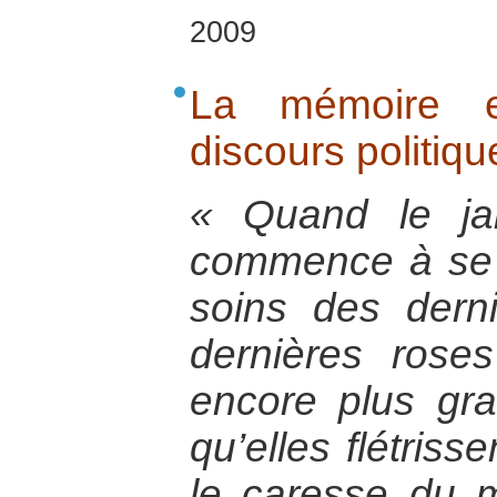
2009
La mémoire et
discours politiqu
« Quand le ja
commence à se 
soins des dern
dernières rose
encore plus gr
qu’elles flétrisse
le caresse du m