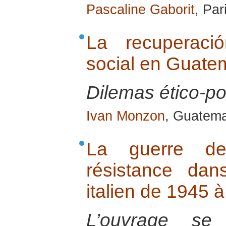
Pascaline Gaborit
, Par
La recuperaci
social en Guate
Dilemas ético-pol
Ivan Monzon
, Guatema
La guerre d
résistance dan
italien de 1945 à
L’ouvrage se