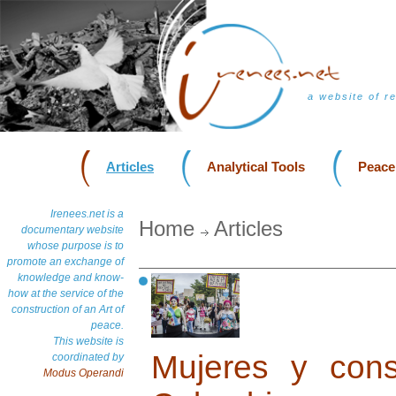
a website of r
Articles
Analytical Tools
Peace
Irenees.net is a
Home
Articles
documentary website
whose purpose is to
promote an exchange of
knowledge and know-
how at the service of the
construction of an Art of
peace.
This website is
Mujeres y con
coordinated by
Modus Operandi