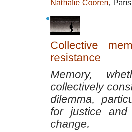
Nathalie Cooren
, Pari
Collective me
resistance
Memory, wheth
collectively con
dilemma, particu
for justice and
change.