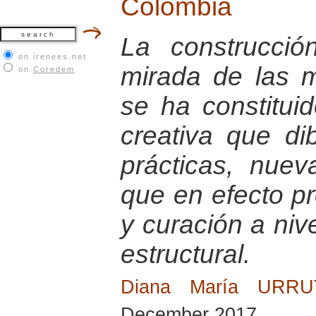
Colombia
La construcci
on irenees.net
mirada de las 
on
Coredem
se ha constitu
creativa que di
prácticas, nuev
que en efecto p
y curación a nive
estructural.
Diana María URR
December 2017