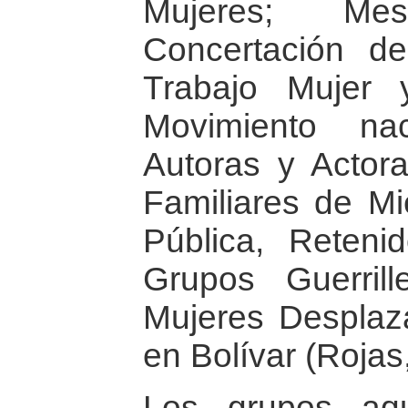
Mujeres; Me
Concertación d
Trabajo Mujer 
Movimiento na
Autoras y Actor
Familiares de M
Pública, Reteni
Grupos Guerril
Mujeres Desplaza
en Bolívar (Rojas
Los grupos aq