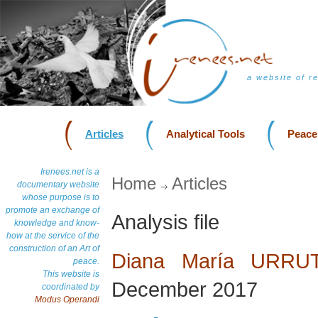
a website of r
Articles
Analytical Tools
Peace
Irenees.net is a
Home
Articles
documentary website
whose purpose is to
promote an exchange of
Analysis file
knowledge and know-
how at the service of the
construction of an Art of
Diana María URRU
peace.
This website is
December 2017
coordinated by
Modus Operandi