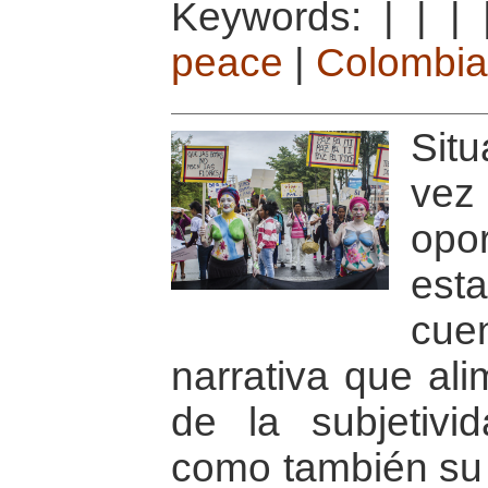
Keywords:
|
|
|
peace
|
Colombia
Situ
vez
opo
est
cue
narrativa que al
de la subjetivi
como también su 