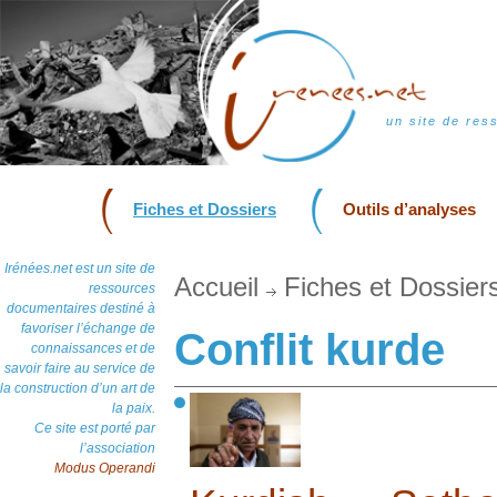
un site de res
Fiches et Dossiers
Outils d’analyses
Irénées.net est un site de
Accueil
Fiches et Dossier
ressources
documentaires destiné à
favoriser l’échange de
Conflit kurde
connaissances et de
savoir faire au service de
la construction d’un art de
la paix.
Ce site est porté par
l’association
Modus Operandi