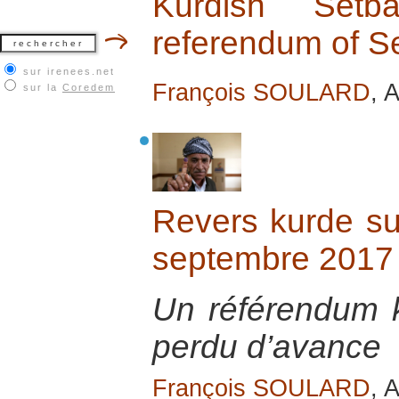
Kurdish Setb
referendum of 
sur irenees.net
François SOULARD
, 
sur la
Coredem
Revers kurde su
septembre 2017
Un référendum ku
perdu d’avance
François SOULARD
, 