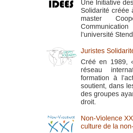
Une Initiative de
Solidarité créée à
master Coopé
Communication
l’université Sten
Juristes Solidarit
Créé en 1989, « 
réseau interna
formation à l’act
soutient, dans l
des groupes ayan
droit.
Non-Violence XXI
culture de la no