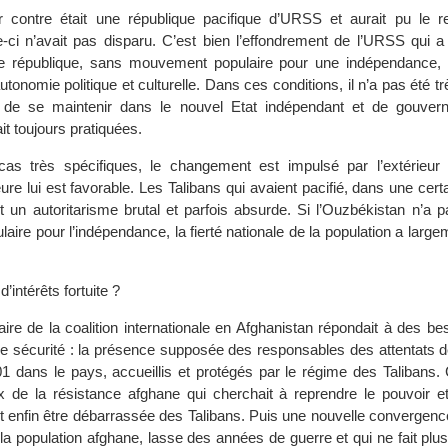
r contre était une république pacifique d’URSS et aurait pu le r
e-ci n’avait pas disparu. C’est bien l’effondrement de l’URSS qui a
te république, sans mouvement populaire pour une indépendance,
tonomie politique et culturelle. Dans ces conditions, il n’a pas été trè
 de se maintenir dans le nouvel Etat indépendant et de gouver
it toujours pratiquées.
s très spécifiques, le changement est impulsé par l’extérieur
eure lui est favorable. Les Talibans qui avaient pacifié, dans une cer
t un autoritarisme brutal et parfois absurde. Si l’Ouzbékistan n’a 
laire pour l’indépendance, la fierté nationale de la population a larg
intérêts fortuite ?
itaire de la coalition internationale en Afghanistan répondait à des b
e sécurité : la présence supposée des responsables des attentats 
 dans le pays, accueillis et protégés par le régime des Talibans.
x de la résistance afghane qui cherchait à reprendre le pouvoir e
ait enfin être débarrassée des Talibans. Puis une nouvelle convergence 
la population afghane, lasse des années de guerre et qui ne fait plu