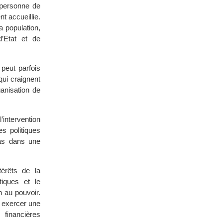
a personne de
t accueillie.
a population,
’Etat et de
peut parfois
qui craignent
ganisation de
’intervention
es politiques
pas dans une
érêts de la
tiques et le
 au pouvoir.
r exercer une
 financières