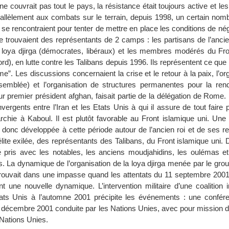
ne couvrait pas tout le pays, la résistance était toujours active et l
rallèlement aux combats sur le terrain, depuis 1998, un certain nom
 se rencontraient pour tenter de mettre en place les conditions de né
 trouvaient des représentants de 2 camps : les partisans de l’ancien
loya djirga (démocrates, libéraux) et les membres modérés du Fro
ord), en lutte contre les Talibans depuis 1996. Ils représentent ce que 
”. Les discussions concernaient la crise et le retour à la paix, l’or
ssemblée) et l’organisation de structures permanentes pour la rend
r premier président afghan, faisait partie de la délégation de Rome. 
nvergents entre l’Iran et les Etats Unis à qui il assure de tout faire p
chie à Kaboul. Il est plutôt favorable au Front islamique uni. Une f
t donc développée à cette période autour de l’ancien roi et de ses r
lite exilée, des représentants des Talibans, du Front islamique uni.
 pris avec les notables, les anciens moudjahidins, les oulémas et
ts. La dynamique de l’organisation de la loya djirga menée par le g
 trouvait dans une impasse quand les attentats du 11 septembre 2001
t une nouvelle dynamique. L’intervention militaire d’une coalition i
tats Unis à l’automne 2001 précipite les événements : une confér
n décembre 2001 conduite par les Nations Unies, avec pour mission d’
Nations Unies.