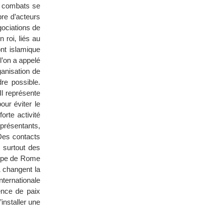
es combats se
bre d’acteurs
gociations de
 roi, liés au
nt islamique
l’on a appelé
ganisation de
re possible.
Il représente
our éviter le
orte activité
eprésentants,
 Des contacts
 surtout des
roupe de Rome
 changent la
nternationale
ence de paix
installer une