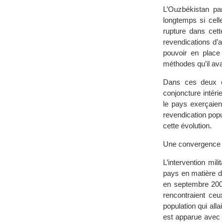
L’Ouzbékistan pa
longtemps si cell
rupture dans cet
revendications d’au
pouvoir en place
méthodes qu’il ava
Dans ces deux ca
conjoncture intéri
le pays exerçaien
revendication popu
cette évolution.
Une convergence d’
L’intervention mil
pays en matière d
en septembre 2001
rencontraient ceu
population qui all
est apparue avec 