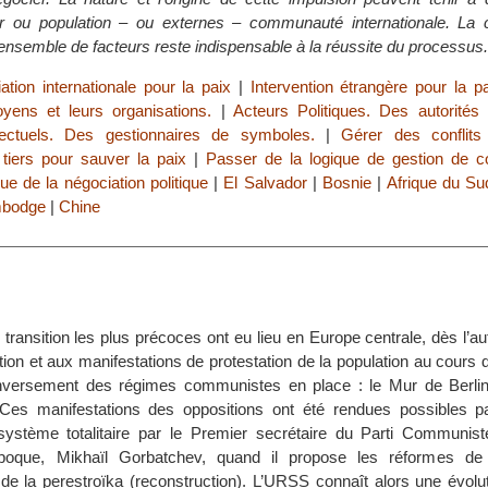
ir ou population – ou externes – communauté internationale. La
t ensemble de facteurs reste indispensable à la réussite du processus.
ation internationale pour la paix
|
Intervention étrangère pour la p
yens et leurs organisations.
|
Acteurs Politiques. Des autorités 
llectuels. Des gestionnaires de symboles.
|
Gérer des conflits
n tiers pour sauver la paix
|
Passer de la logique de gestion de con
que de la négociation politique
|
El Salvador
|
Bosnie
|
Afrique du Su
bodge
|
Chine
transition les plus précoces ont eu lieu en Europe centrale, dès l’
ation et aux manifestations de protestation de la population au cours de
nversement des régimes communistes en place : le Mur de Berli
es manifestations des oppositions ont été rendues possibles p
système totalitaire par le Premier secrétaire du Parti Communist
époque, Mikhaïl Gorbatchev, quand il propose les réformes de 
 de la perestroïka (reconstruction). L’URSS connaît alors une évolut