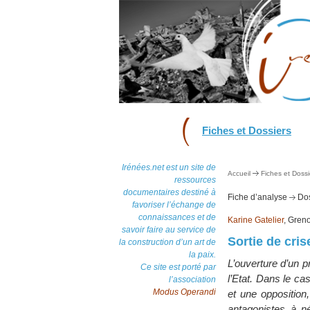
Fiches et Dossiers
Irénées.net est un site de
Accueil
Fiches et Dossi
ressources
documentaires destiné à
Fiche d’analyse
Dos
favoriser l’échange de
connaissances et de
Karine Gatelier
, Gren
savoir faire au service de
Sortie de cri
la construction d’un art de
la paix.
L’ouverture d’un p
Ce site est porté par
l’Etat. Dans le ca
l’association
Modus Operandi
et une opposition
antagonistes à né