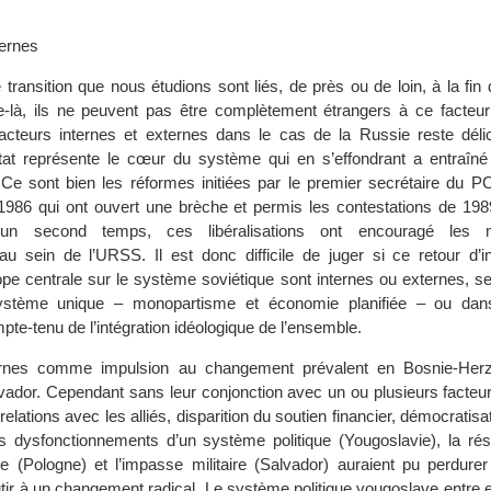
ternes
transition que nous étudions sont liés, de près ou de loin, à la fin
tre-là, ils ne peuvent pas être complètement étrangers à ce facteur
 facteurs internes et externes dans le cas de la Russie reste déli
at représente le cœur du système qui en s’effondrant a entraîné
. Ce sont bien les réformes initiées par le premier secrétaire du P
1986 qui ont ouvert une brèche et permis les contestations de 19
 un second temps, ces libéralisations ont encouragé les 
au sein de l’URSS. Il est donc difficile de juger si ce retour d’i
ope centrale sur le système soviétique sont internes ou externes, s
ystème unique – monopartisme et économie planifiée – ou dan
te-tenu de l’intégration idéologique de l’ensemble.
ternes comme impulsion au changement prévalent en Bosnie-Herz
vador. Cependant sans leur conjonction avec un ou plusieurs facteur
relations avec les alliés, disparition du soutien financier, démocratisa
es dysfonctionnements d’un système politique (Yougoslavie), la rés
 (Pologne) et l’impasse militaire (Salvador) auraient pu perdure
ir à un changement radical. Le système politique yougoslave entre e