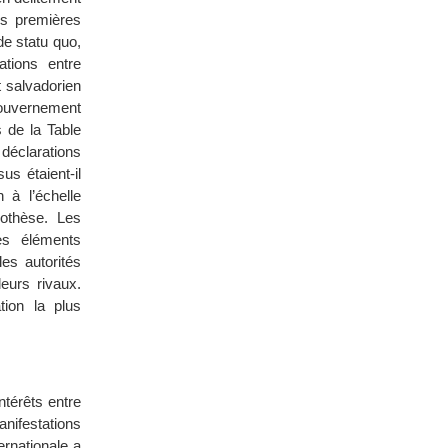
es premières
de statu quo,
tions entre
t salvadorien
gouvernement
 de la Table
éclarations
us étaient-il
 à l’échelle
pothèse. Les
es éléments
les autorités
leurs rivaux.
tion la plus
ntérêts entre
anifestations
ernationale a