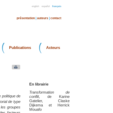
english
español
français
présentation
|
auteurs
|
contact
Publications
Acteurs
En librairie
Transformation de
 politique de
conflit
, de Karine
Gatelier, Claske
orial de type
Dijkema et Herrick
u les groupes
Mouafo
des facteurs