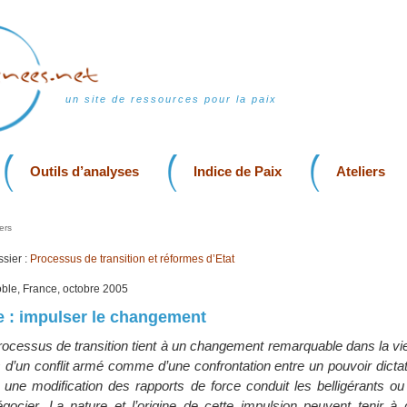
un site de ressources pour la paix
Outils d’analyses
Indice de Paix
Ateliers
ers
sier :
Processus de transition et réformes d’Etat
oble, France, octobre 2005
se : impulser le changement
rocessus de transition tient à un changement remarquable dans la vie
s d’un conflit armé comme d’une confrontation entre un pouvoir dictat
, une modification des rapports de force conduit les belligérants o
gocier. La nature et l’origine de cette impulsion peuvent tenir à 