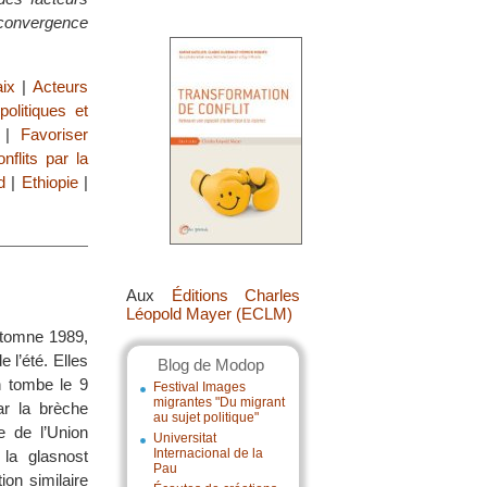
 convergence
aix
|
Acteurs
politiques et
|
Favoriser
flits par la
d
|
Ethiopie
|
Aux
Éditions Charles
Léopold Mayer (ECLM)
automne 1989,
 l’été. Elles
Blog de Modop
n tombe le 9
Festival Images
migrantes "Du migrant
ar la brèche
au sujet politique"
e de l’Union
Universitat
Internacional de la
la glasnost
Pau
ion similaire