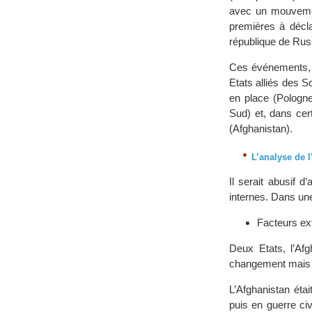
avec un mouvement
premières à décla
république de Rus
Ces événements, q
Etats alliés des S
en place (Pologn
Sud) et, dans cer
(Afghanistan).
L’analyse de l
Il serait abusif 
internes. Dans un
Facteurs ex
Deux Etats, l’Afg
changement mais d
L’Afghanistan éta
puis en guerre ci