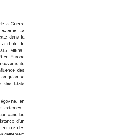
 de la Guerre
 externe. La
cate dans la
 la chute de
CUS, Mikhaïl
89 en Europe
mouvements
nfluence des
elon qu’on se
s des Etats
égovine, en
s externes -
tion dans les
istance d’un
r encore des
n délitement