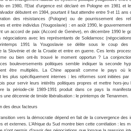
to en 1980, l’Etat d’urgence est déclaré en Pologne en 1981 et l
lvador débutent en 1984, pourtant il faut attendre entre 9 et 11 ans 
ration des résistances (Pologne) ou de pourrissement des rela
ées et entre individus (Yougoslavie) : en août 1990, le gouvernemen
nt un accord de paix (Accord de Genève), en décembre 1990 le 
s négociations avec les représentants de Solidarnosc (négociations
intemps 1991 la Yougoslavie se délite sous le coup des d
 la Slovénie et de la Croatie et entre en guerre. Ces lents process
erme ou bien ont-ils trouvé le moment opportun ? La conjonction
e ces bouleversements politiques semble indiquer la seconde hy
ient être multipliés. La Chine apparaît comme le pays où l
 les plus spécifiquement internes : les réformes sont initiées par 
is pour servir leurs intérêts politiques propres et mettre hors-jeu 
ore la période-clé 1989-1991 produit dans ce pays la manifesta
s une décennie de timide libéralisation : le printemps de Tienanmen.
 des deux facteurs
ransition vers la démocratie dépend en fait de la convergence des i
es et externes. L’Afrique du Sud montre bien cette corrélation : les m
re n’ont permis d’ouvrir des négociations que lorsque la pression int