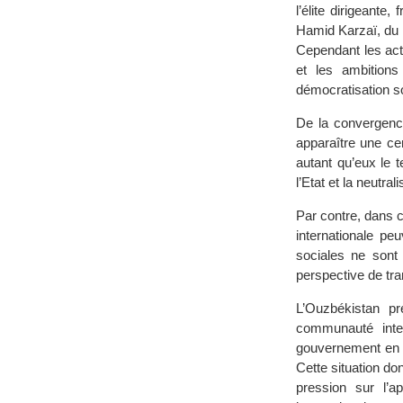
l’élite dirigeante
Hamid Karzaï, du fa
Cependant les act
et les ambitions
démocratisation so
De la convergence
apparaître une ce
autant qu’eux le t
l’Etat et la neutra
Par contre, dans c
internationale pe
sociales ne sont 
perspective de tra
L’Ouzbékistan p
communauté inter
gouvernement en p
Cette situation do
pression sur l’a