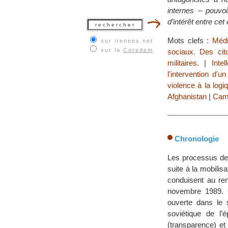
internes – pouvo
d’intérêt entre ce
Mots clefs :
Médi
sur irenees.net
sur la
Coredem
sociaux. Des cito
militaires.
|
Inte
l'intervention d'u
violence à la logi
Afghanistan
|
Cam
Chronologie
Les processus de 
suite à la mobilis
conduisent au re
novembre 1989. C
ouverte dans le 
soviétique de l’
(transparence) et