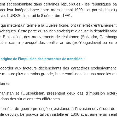
 sécessionniste dans certaines républiques - les républiques bal
rer leur indépendance entre mars et mai 1990 - et parmi des diri
sie. L’URSS disparaît le 8 décembre 1991.
ui mettent un terme à la Guerre froide, ont un effet d’entraînement
oviétiques. Cette perte du soutien soviétique a causé la déstabilisati
e, Ethiopie) et des mouvements de résistance (Salvador, Cambodge
tains cas, a provoqué des conflits armés (ex-Yougoslavie) ou les o
’origine de l’impulsion des processus de transition :
d’accorder aux facteurs déclenchants des caractères exclusivement
e mesure plus ou moins grande, ils se combinent les uns avec les au
ternes
hanistan et l’Ouzbékistan, présentent deux cas d’impulsion extéri
ans des situations très différentes.
it en état de guerre prolongée (résistance à l’invasion soviétique d
vile depuis). Le pouvoir taliban installé en 1996 avait amené un sem