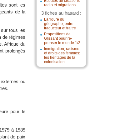
Écoutes de créations
tes sont les
radio et migrations
geants de la
3 fiches au hasard :
La figure du
géographe, entre
traducteur et traitre
 sur tous les
Propositions de
on de régimes
Glissant pour re-
prenser le monde 1/2
, Afrique du
Immigration, racisme
nt prolongés
et droits des femmes:
les héritages de la
colonisation
 externes ou
tres.
eure pour le
e 1979 à 1989
blant de paix