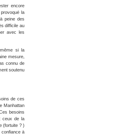
ester encore
 provoqué la
 à peine des
s difficile au
ner avec les
 même si la
taine mesure,
pas connu de
ement soutenu
esoins de ces
de Manhattan
 Ces besoins
t ceux de la
(fortuite ? )
s confiance à