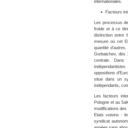
internationales.
Facteurs in
Les processus de 
froide et à ce ti
distinction entre
mesure où cet Et
quantité d’autres
Gorbatchev, dès 
centrale. Dans
indépendantistes 
oppositions d’Eur
situe dans un s
indépendants, comp
Les facteurs in
Pologne et au Sal
modifications des 
Etats voisins - l
syndicat autonome
années sans about