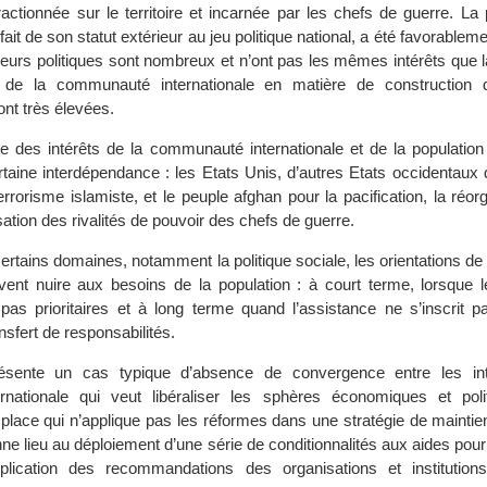
, fractionnée sur le territoire et incarnée par les chefs de guerre. L
it de son statut extérieur au jeu politique national, a été favorablemen
eurs politiques sont nombreux et n’ont pas les mêmes intérêts que l
 de la communauté internationale en matière de construction d
nt très élevées.
 des intérêts de la communauté internationale et de la population 
rtaine interdépendance : les Etats Unis, d’autres Etats occidentaux 
errorisme islamiste, et le peuple afghan pour la pacification, la réor
lisation des rivalités de pouvoir des chefs de guerre.
ertains domaines, notamment la politique sociale, les orientations de l
uvent nuire aux besoins de la population : à court terme, lorsque l
pas prioritaires et à long terme quand l’assistance ne s’inscrit 
nsfert de responsabilités.
résente un cas typique d’absence de convergence entre les int
nationale qui veut libéraliser les sphères économiques et poli
lace qui n’applique pas les réformes dans une stratégie de maintien
nne lieu au déploiement d’une série de conditionnalités aux aides pou
pplication des recommandations des organisations et institutions