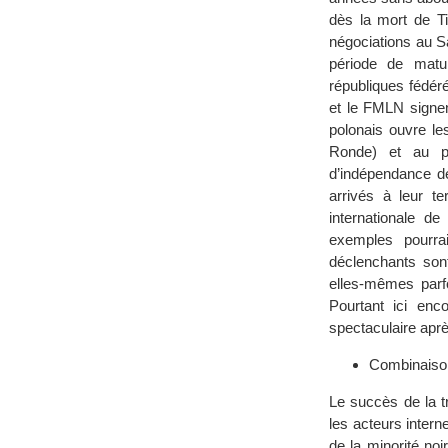
dès la mort de Ti
négociations au Sa
période de matu
républiques fédér
et le FMLN signe
polonais ouvre le
Ronde) et au pr
d’indépendance de
arrivés à leur t
internationale d
exemples pourra
déclenchants sont
elles-mêmes parfo
Pourtant ici enc
spectaculaire aprè
Combinaison
Le succès de la t
les acteurs intern
de la minorité noi