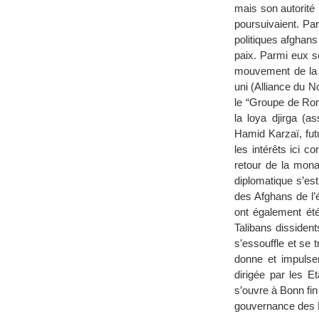
mais son autorité 
poursuivaient. Pa
politiques afghans
paix. Parmi eux se
mouvement de la 
uni (Alliance du N
le “Groupe de Rome
la loya djirga (a
Hamid Karzaï, futu
les intérêts ici co
retour de la monar
diplomatique s’es
des Afghans de l’é
ont également été
Talibans dissiden
s’essouffle et se
donne et impulsen
dirigée par les E
s’ouvre à Bonn fi
gouvernance des 