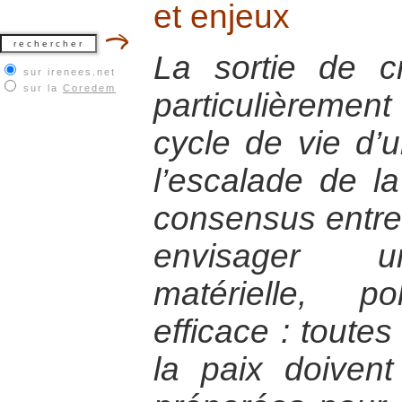
et enjeux
La sortie de 
sur irenees.net
sur la
Coredem
particulièreme
cycle de vie d’un
l’escalade de la
consensus entre 
envisager un
matérielle, p
efficace : toute
la paix doiven