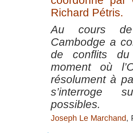
coordonné par C
Richard Pétris.
Au cours de 
Cambodge a con
de conflits d
moment où l’O
résolument à paci
s’interroge s
possibles.
Joseph Le Marchand
,