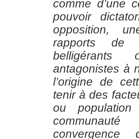
comme d’une co
pouvoir dictat
opposition, u
rapports de 
belligérant
antagonistes à n
l’origine de ce
tenir à des facte
ou populatio
communauté i
convergence d