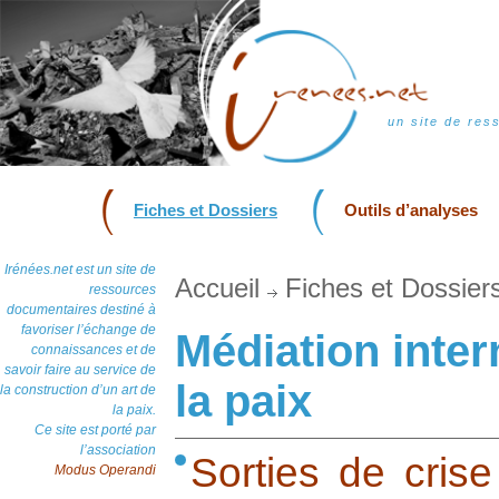
un site de res
Fiches et Dossiers
Outils d’analyses
Irénées.net est un site de
Accueil
Fiches et Dossier
ressources
documentaires destiné à
favoriser l’échange de
Médiation inter
connaissances et de
savoir faire au service de
la paix
la construction d’un art de
la paix.
Ce site est porté par
l’association
Sorties de crise
Modus Operandi