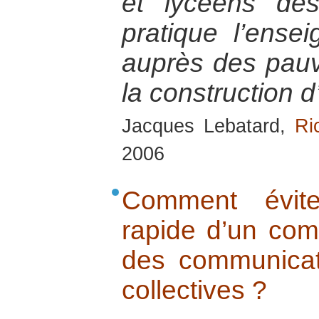
et lycéens dé
pratique l’ense
auprès des pauvr
la construction 
Jacques Lebatard,
Ri
2006
Comment évit
rapide d’un comi
des communicati
collectives ?