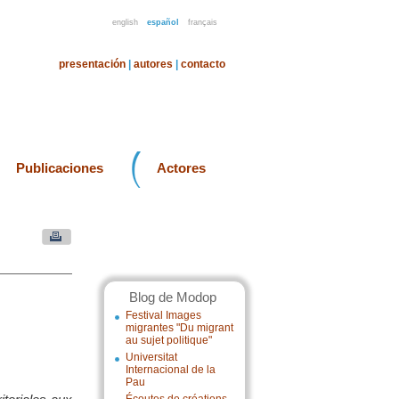
english
español
français
presentación
|
autores
|
contacto
Publicaciones
Actores
Blog de Modop
Festival Images
migrantes "Du migrant
au sujet politique"
Universitat
Internacional de la
Pau