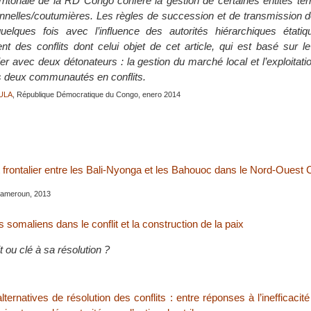
erritoriale de la RD Congo confère la gestion de certaines entités terr
tionnelles/coutumières. Les règles de succession et de transmission 
quelques fois avec l’influence des autorités hiérarchiques étati
t des conflits dont celui objet de cet article, qui est basé sur l
r avec deux détonateurs : la gestion du marché local et l’exploitati
es deux communautés en conflits.
ULA
, République Démocratique du Congo, enero 2014
et frontalier entre les Bali-Nyonga et les Bahouoc dans le Nord-Oues
ameroun, 2013
s somaliens dans le conflit et la construction de la paix
t ou clé à sa résolution ?
lternatives de résolution des conflits : entre réponses à l’inefficaci