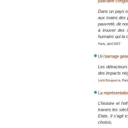
judiciaire congo
Dans un pays où
aux mains des p
pauvreté, de no
à trouver des
humains qui la 
Paris, abril 2007
Un barrage géan
Les détracteurs
des impacts néga
Larbi Bouguerra
, Par
La représentation
L’histoire et l’
travers les sièc
Etats. Il s’agit
choisis.