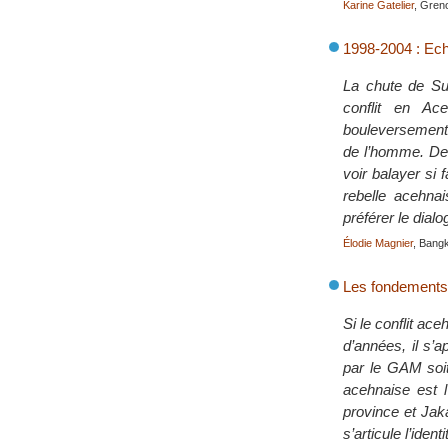
Karine Gatelier
, Gren
1998-2004 : Ech
La chute de Suh
conflit en Ac
bouleversement a
de l’homme. Des
voir balayer si
rebelle acehna
préférer le dial
Élodie Magnier
, Bang
Les fondements d
Si le conflit ac
d’années, il s
par le GAM soit
acehnaise est l
province et Jaka
s’articule l’ide