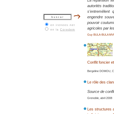
La répartition t
autorités tradi
s’entremêlent 
engendre souven
pouvoir coutumie
en irenees.net
agricoles par l
en la
Coredem
Guy BULA-BULA MV
Conflit foncier 
Bergeline DOMOU, C
Le rôle des clan
Source de confli
Grenoble, abril 2008
Les structures a