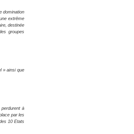
de domination
s une extrême
ire, destinée
des groupes
l » ainsi que
s perdurent à
place par les
s des 10 Etats