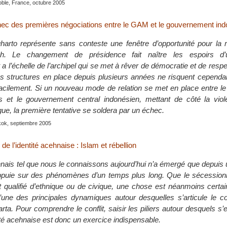
oble, France, octubre 2005
ec des premières négociations entre le GAM et le gouvernement ind
arto représente sans conteste une fenêtre d’opportunité pour la r
eh. Le changement de présidence fait naître les espoirs d’u
 l’échelle de l’archipel qui se met à rêver de démocratie et de respe
 structures en place depuis plusieurs années ne risquent cependa
 facilement. Si un nouveau mode de relation se met en place entre 
is et le gouvernement central indonésien, mettant de côté la vio
ogue, la première tentative se soldera par un échec.
kok, septiembre 2005
e l’identité acehnaise : Islam et rébellion
ehnais tel que nous le connaissons aujourd’hui n’a émergé que depuis 
’appuie sur des phénomènes d’un temps plus long. Que le sécessio
 qualifié d’ethnique ou de civique, une chose est néanmoins certaine
’une des principales dynamiques autour desquelles s’articule le con
rta. Pour comprendre le conflit, saisir les piliers autour desquels s’
ntité acehnaise est donc un exercice indispensable.