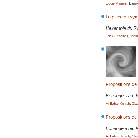
Élodie Magnier
, Bang
La place du symb
L’exemple du R
Erick Césaire Quen
Propositions de
Echange avec K
Ali Babar Kenjah
,
Cla
Propositions de
Echange avec K
Ali Babar Kenjah
,
Cla