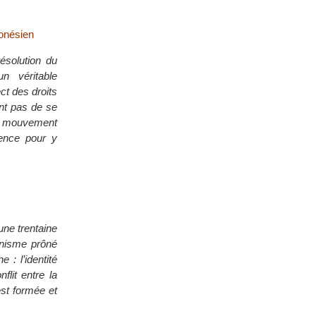
onésien
ésolution du
n véritable
ct des droits
nt pas de se
le mouvement
lence pour y
une trentaine
nnisme prôné
 : l’identité
flit entre la
est formée et