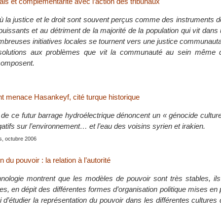
lais et complémentarité avec l’action des tribunaux
 la justice et le droit sont souvent perçus comme des instruments 
uissants et au détriment de la majorité de la population qui vit dan
mbreuses initiatives locales se tournent vers une justice communauta
 solutions aux problèmes que vit la communauté au sein même 
composent.
t menace Hasankeyf, cité turque historique
 de ce futur barrage hydroélectrique dénoncent un « génocide culture
tifs sur l’environnement… et l’eau des voisins syrien et irakien.
is, octubre 2006
 du pouvoir : la relation à l’autorité
ethnologie montrent que les modèles de pouvoir sont très stables, il
les, en dépit des différentes formes d’organisation politique mises en 
 ici d’étudier la représentation du pouvoir dans les différentes culture