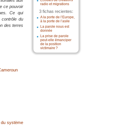
itoriales aux
Écoutes de créations
radio et migrations
de ce pouvoir
3 fichas recientes:
ques. Ce qui
A la porte de l’Europe,
e contrôle du
à la porte de l’asile
on des terres
La parole nous est
donnée
La prise de parole
peut-elle émanciper
de la position
victimaire ?
t Cameroun
té du système