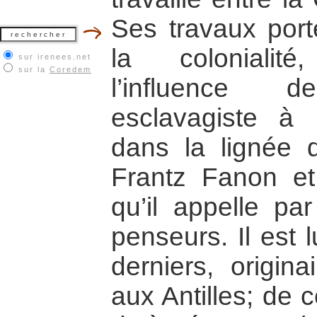
Ses travaux porte
la colonialit
sur irenees.net
sur la
Coredem
l’influence d
esclavagiste à Ma
dans la lignée 
Frantz Fanon et
qu’il appelle par
penseurs. Il est
derniers, origina
aux Antilles; de 