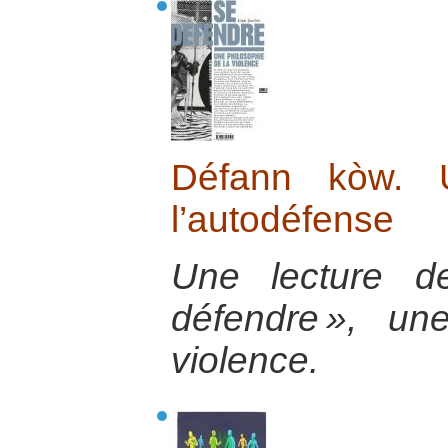
Défann kòw. 
l’autodéfense
Une lecture d
défendre », un
violence.