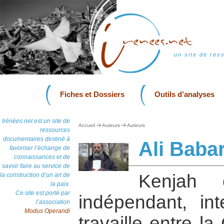
un site de res
Fiches et Dossiers
Outils d’analyses
Irénées.net est un site de
Accueil
Auteurs
Auteurs
ressources
documentaires destiné à
Ali Baba
favoriser l’échange de
connaissances et de
savoir faire au service de
Kenjah 
la construction d’un art de
la paix.
Ce site est porté par
indépendant, int
l’association
Modus Operandi
travaille entre l