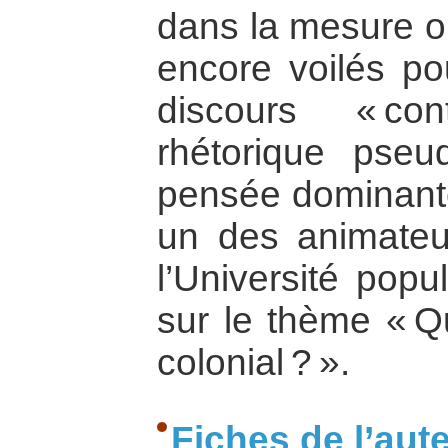
dans la mesure où
encore voilés po
discours « co
rhétorique pse
pensée dominante.
un des animate
l’Université popu
sur le thème « Qu
colonial ? ».
Fiches de l’aut