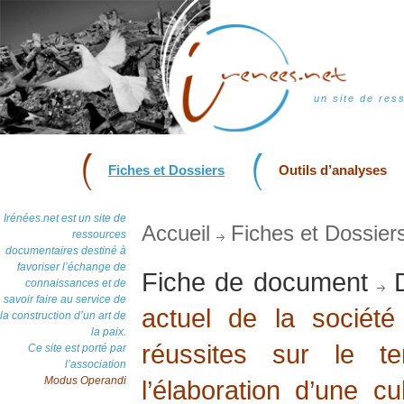
un site de res
Fiches et Dossiers
Outils d’analyses
Irénées.net est un site de
Accueil
Fiches et Dossier
ressources
documentaires destiné à
favoriser l’échange de
Fiche de document
D
connaissances et de
savoir faire au service de
actuel de la société
la construction d’un art de
la paix.
réussites sur le t
Ce site est porté par
l’association
Modus Operandi
l’élaboration d’une cu