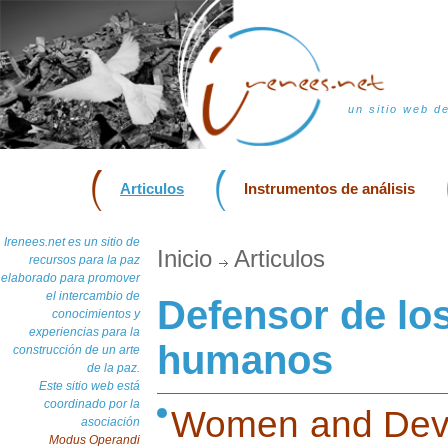
un sitio web d
Articulos
Instrumentos de análisis
Irenees.net es un sitio de
Inicio
Articulos
recursos para la paz
elaborado para promover
el intercambio de
Defensor de lo
conocimientos y
experiencias para la
humanos
construcción de un arte
de la paz.
Este sitio web está
coordinado por la
Women and Deve
asociación
Modus Operandi