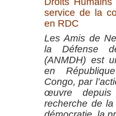
Droits Humains 
service de la co
en RDC
Les Amis de N
la Défense d
(ANMDH) est un
en Républiqu
Congo, par l’act
œuvre depui
recherche de la 
démocratie, la p