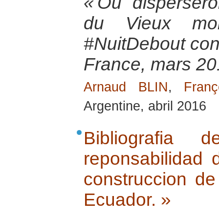
« Où disperser
du Vieux mond
#NuitDebout contr
France, mars 20
Arnaud BLIN
,
Fran
Argentine, abril 2016
Bibliografia
reponsabilidad d
construccion de
Ecuador. »