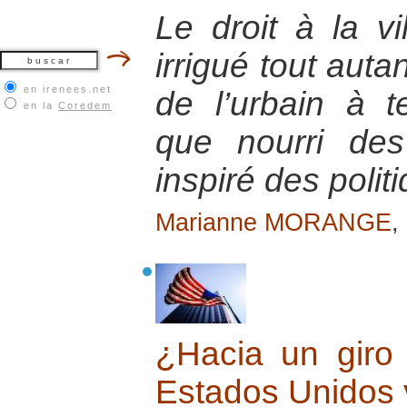
Le droit à la vi
irrigué tout auta
en irenees.net
de l’urbain à t
en la
Coredem
que nourri des 
inspiré des polit
Marianne MORANGE
,
¿Hacia un giro 
Estados Unidos 