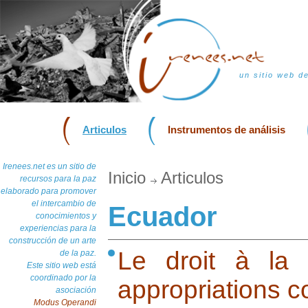
un sitio web d
Articulos
Instrumentos de análisis
Irenees.net es un sitio de
Inicio
Articulos
recursos para la paz
elaborado para promover
el intercambio de
Ecuador
conocimientos y
experiencias para la
construcción de un arte
Le droit à la 
de la paz.
Este sitio web está
coordinado por la
appropriations 
asociación
Modus Operandi