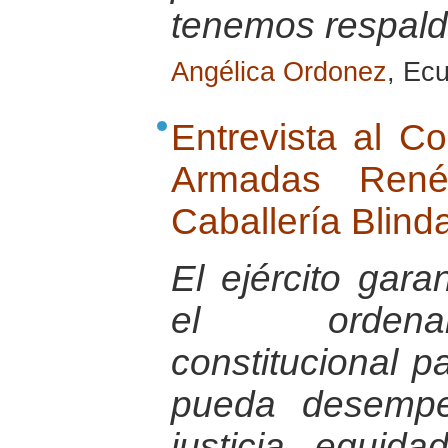
tenemos respaldo
Angélica Ordonez
, Ec
Entrevista al C
Armadas Ren
Caballería Blind
El ejército gara
el ordenam
constitucional 
pueda desempe
justicia, equid