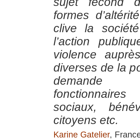
sujet fécond 
formes d’altérit
clive la socié
l’action publiq
violence auprè
diverses de la po
demande d
fonctionnaires 
sociaux, bénév
citoyens etc.
Karine Gatelier
, France