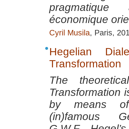
pragmatique
économique orie
Cyril Musila
, Paris, 20
Hegelian Dial
Transformation
The theoretica
Transformation is
by means of
(in)famous G
G.W.F. Hegel’s