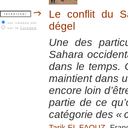
Le conflit du S
dégel
sur irenees.net
sur la
Coredem
Une des particu
Sahara occidenta
dans le temps. C
maintient dans u
encore loin d’être
partie de ce qu’
catégorie des « c
Tarik EL FAOUZ
, Franc