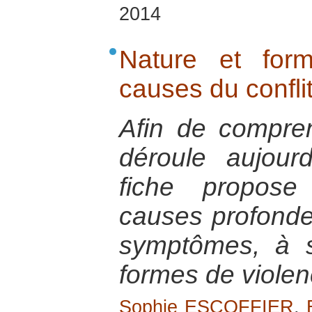
2014
Nature et for
causes du confl
Afin de compren
déroule aujour
fiche propos
causes profondes
symptômes, à sa
formes de viole
Sophie ESCOFFIER
,