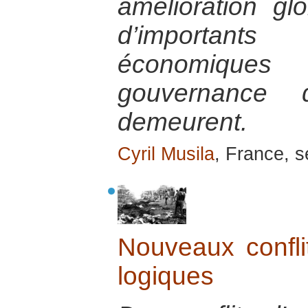
amélioration glo
d’importants 
économique
gouvernance 
demeurent.
Cyril Musila
, France, 
Nouveaux conflit
logiques