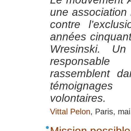
une association i
contre l’exclu
années cinquant
Wresinski. Un
responsabl
rassemblent d
témoignage
volontaires.
Vittal Pelon
, Paris, ma
Mission possible.