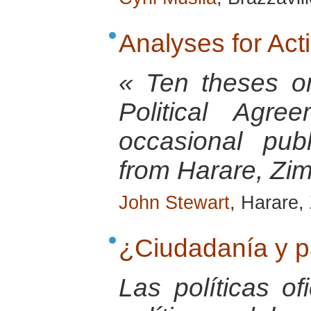
Analyses for Ac
« Ten theses o
Political Agr
occasional pu
from Harare, Zi
John Stewart
, Harare,
¿Ciudadanía y p
Las políticas o