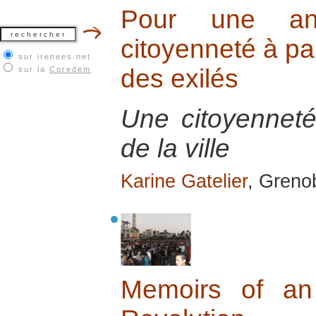
Pour une ant
citoyenneté à par
sur irenees.net
des exilés
sur la
Coredem
Une citoyenneté
de la ville
Karine Gatelier
, Greno
Memoirs of an 