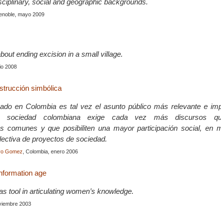
isciplinary, social and geographic backgrounds.
renoble, mayo 2009
about ending excision in a small village.
nio 2008
strucción simbólica
mado en Colombia es tal vez el asunto público más relevante e imp
a sociedad colombiana exige cada vez más discursos qu
es comunes y que posibiliten una mayor participación social, en 
lectiva de proyectos de sociedad.
yo Gomez
, Colombia, enero 2006
information age
as tool in articulating women’s knowledge.
viembre 2003