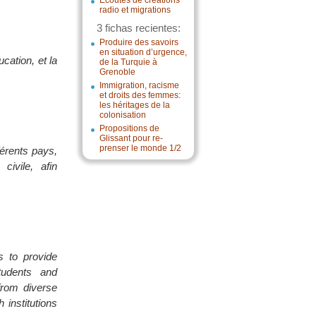
Écoutes de créations
radio et migrations
3 fichas recientes:
Produire des savoirs
en situation d’urgence,
cation, et la
de la Turquie à
Grenoble
Immigration, racisme
et droits des femmes:
les héritages de la
colonisation
Propositions de
Glissant pour re-
prenser le monde 1/2
érents pays,
civile, afin
s to provide
tudents and
from diverse
 institutions