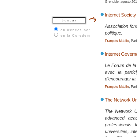
Grenoble, agosto 20
Internet Socie
Association fond
en irenees.net
politique.
en la
Coredem
François Mabille
, Par
Internet Gover
Le Forum de la 
avec la partic
d’encourager la d
François Mabille
, Par
The Network Un
The Network Un
advanced acad
professionals. 
universities, i