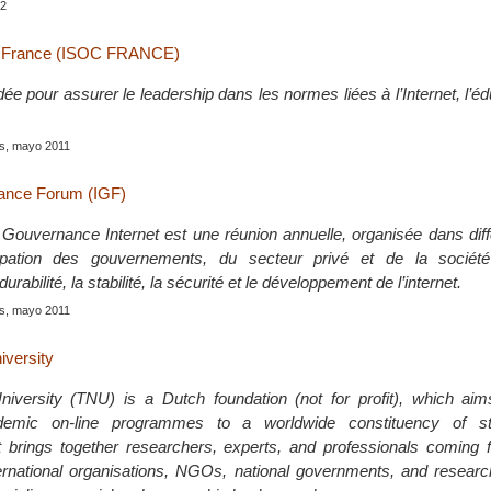
12
ty France (ISOC FRANCE)
ée pour assurer le leadership dans les normes liées à l’Internet, l’édu
is, mayo 2011
nance Forum (IGF)
Gouvernance Internet est une réunion annuelle, organisée dans diff
ipation des gouvernements, du secteur privé et de la société 
urabilité, la stabilité, la sécurité et le développement de l’internet.
is, mayo 2011
iversity
iversity (TNU) is a Dutch foundation (not for profit), which aim
emic on-line programmes to a worldwide constituency of s
It brings together researchers, experts, and professionals coming 
nternational organisations, NGOs, national governments, and research