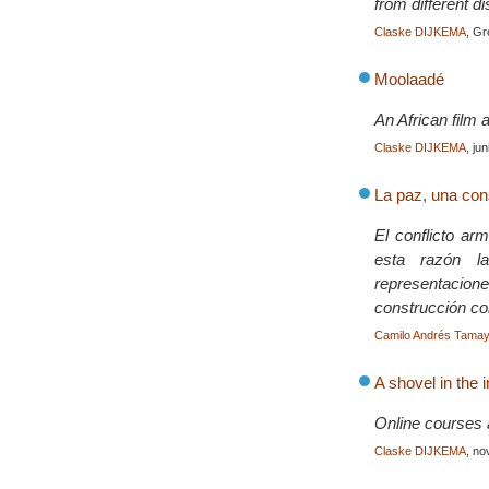
from different d
Claske DIJKEMA
, G
Moolaadé
An African film 
Claske DIJKEMA
, ju
La paz, una con
El conflicto ar
esta razón l
representacion
construcción co
Camilo Andrés Tama
A shovel in the 
Online courses 
Claske DIJKEMA
, no