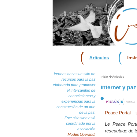
Articulos
Inst
Irenees.net es un sitio de
Inicio
Articulos
recursos para la paz
elaborado para promover
Internet y paz
el intercambio de
conocimientos y
experiencias para la
construcción de un arte
Peace Portal – 
de la paz.
Este sitio web está
coordinado por la
Le Peace Portal
asociación
réseautage de to
Modus Operandi