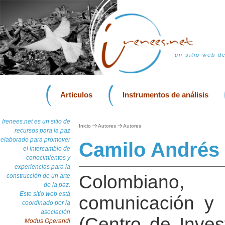
un sitio web d
Articulos
Instrumentos de análisis
Irenees.net es un sitio de
Inicio
Autores
Autores
recursos para la paz
elaborado para promover
Camilo Andrés
el intercambio de
conocimientos y
experiencias para la
Colombiano, 
construcción de un arte
de la paz.
Este sitio web está
comunicación y 
coordinado por la
asociación
(Centro de Inves
Modus Operandi