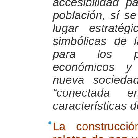
accesibilidad p
población, sí s
lugar estratég
simbólicas de 
para los pro
económicos y 
nueva socieda
“conectada 
características d
La construcci