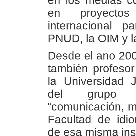
en los medias c
en proyectos
internacional 
PNUD, la OIM y 
Desde el ano 20
también profeso
la Universidad 
del grupo d
“comunicación, me
Facultad de idi
de esa misma inst