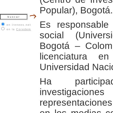
Popular), Bogotá.
Es responsable
en irenees.net
en la
Coredem
social (Univer
Bogotá – Colomb
licenciatura e
Universidad Naci
Ha partici
investigaci
representaciones