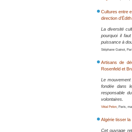
Cultures entre 
direction d’Édit
La diversité cul
pourquoi il fau
puissance à dou
Stéphane Gainot, Pari
Artisans de dé
Rosenfeld et Br
Le mouvement AT
fondée dans l
responsable d
volontaires.
Vittal Pelon
, Paris, m
Algérie tisser la
Cet ouvrage ret