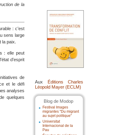
uction de la
able : c’est
au sens large
 la paix.
s : elle peut
état d’esprit
itiatives de
Aux
Éditions Charles
e et le défi
Léopold Mayer (ECLM)
ues analyses
 de quelques
Blog de Modop
Festival Images
migrantes "Du migrant
au sujet politique"
Universitat
Internacional de la
Pau