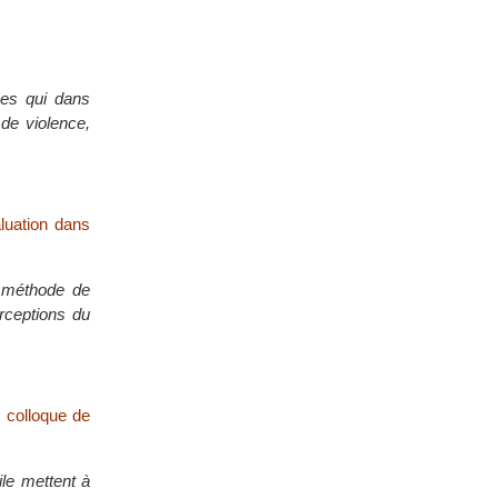
mes qui dans
 de violence,
luation dans
a méthode de
erceptions du
n colloque de
ile mettent à