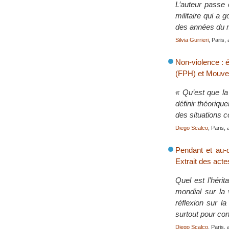
L’auteur passe 
militaire qui a 
des années du 
Silvia Gurrieri
, Paris, 
Non-violence : 
(FPH) et Mouvem
« Qu’est que la
définir théoriqu
des situations c
Diego Scalco
, Paris, 
Pendant et au-d
Extrait des act
Quel est l’héri
mondial sur la 
réflexion sur l
surtout pour con
Diego Scalco
, Paris, 