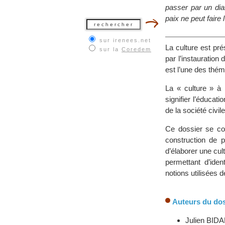
passer par un dia
paix ne peut faire
sur irenees.net
La culture est pr
sur la
Coredem
par l’instauration
est l’une des thém
La « culture » à l
signifier l’éducat
de la société civile
Ce dossier se com
construction de p
d’élaborer une c
permettant d’iden
notions utilisées d
Auteurs du dos
Julien BIDAL