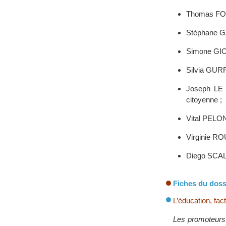
Thomas FOUR
Stéphane GA
Simone GIOV
Silvia GURR
Joseph LE 
citoyenne ;
Vital PELON 
Virginie RO
Diego SCALC
Fiches du doss
L’éducation, fac
Les promoteurs 