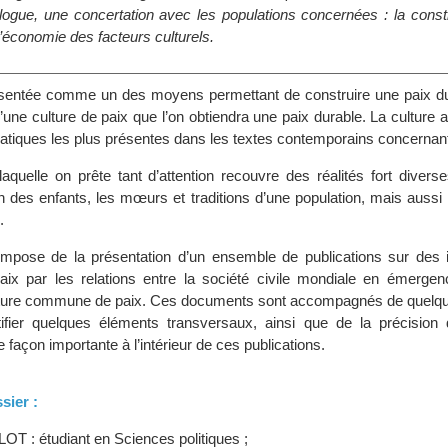
logue, une concertation avec les populations concernées : la constr
 l’économie des facteurs culturels.
ésentée comme un des moyens permettant de construire une paix dur
 d’une culture de paix que l’on obtiendra une paix durable. La culture 
atiques les plus présentes dans les textes contemporains concernant
aquelle on prête tant d’attention recouvre des réalités fort diverse
ion des enfants, les mœurs et traditions d’une population, mais aussi l’
.
pose de la présentation d’un ensemble de publications sur des in
aix par les relations entre la société civile mondiale en émergenc
ulture commune de paix. Ces documents sont accompagnés de quelq
tifier quelques éléments transversaux, ainsi que de la précision
e façon importante à l’intérieur de ces publications.
sier :
OT : étudiant en Sciences politiques ;