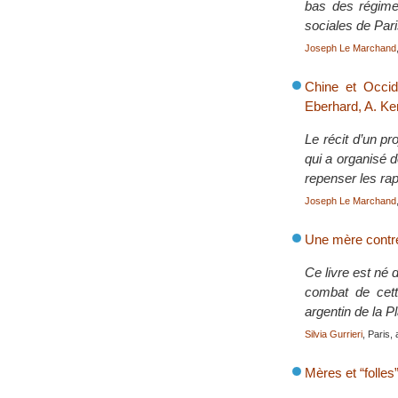
bas des régime
sociales de Pari
Joseph Le Marchand
Chine et Occide
Eberhard, A. Ke
Le récit d’un pr
qui a organisé 
repenser les ra
Joseph Le Marchand
Une mère contre
Ce livre est né 
combat de cett
argentin de la P
Silvia Gurrieri
, Paris, 
Mères et “folles