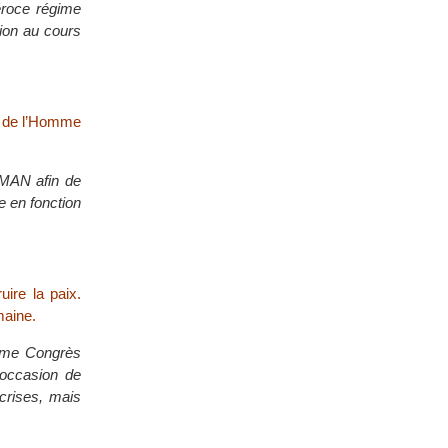
éroce régime
tion au cours
ès de l’Homme
 MAN afin de
e en fonction
ire la paix.
maine.
ième Congrès
 occasion de
crises, mais