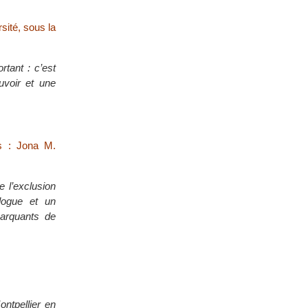
sité, sous la
rtant : c’est
uvoir et une
s : Jona M.
 l’exclusion
logue et un
arquants de
ntpellier en