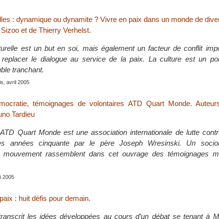
elles : dynamique ou dynamite ? Vivre en paix dans un monde de diver
h Sizoo et de Thierry Verhelst.
turelle est un but en soi, mais également un facteur de conflit impo
t replacer le dialogue au service de la paix. La culture est un po
ble tranchant.
s, avril 2005
mocratie, témoignages de volontaires ATD Quart Monde. Auteur
uno Tardieu
D Quart Monde est une association internationale de lutte contre
es années cinquante par le père Joseph Wresinski. Un socio
u mouvement rassemblent dans cet ouvrage des témoignages m
ai 2005
 paix : huit défis pour demain.
ranscrit les idées développées au cours d’un débat se tenant à Mo