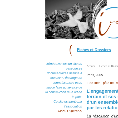
Fiches et Dossiers
Irénées.net est un site de
Accueil
Fiches et Dossi
ressources
documentaires destiné à
Paris, 2005
favoriser l’échange de
connaissances et de
Eido-Idea : pôle de R
savoir faire au service de
L’engagement a
la construction d’un art de
terrain et ses
la paix.
d’un ensemble
Ce site est porté par
l’association
par les relati
Modus Operandi
La résolution d’u