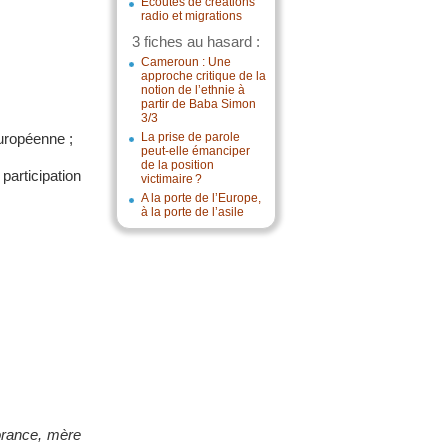
Écoutes de créations
radio et migrations
3 fiches au hasard :
Cameroun : Une
approche critique de la
notion de l’ethnie à
partir de Baba Simon
3/3
européenne ;
La prise de parole
peut-elle émanciper
de la position
articipation
victimaire ?
A la porte de l’Europe,
à la porte de l’asile
orance, mère