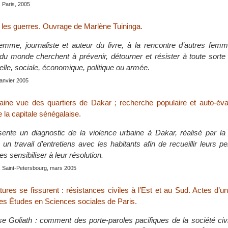
, Paris, 2005
les guerres. Ouvrage de Marlène Tuininga.
mme, journaliste et auteur du livre, à la rencontre d’autres fem
 du monde cherchent à prévenir, détourner et résister à toute sorte
uelle, sociale, économique, politique ou armée.
 janvier 2005
aine vue des quartiers de Dakar ; recherche populaire et auto-éva
e la capitale sénégalaise.
ente un diagnostic de la violence urbaine à Dakar, réalisé par l
, un travail d’entretiens avec les habitants afin de recueillir leurs p
s sensibiliser à leur résolution.
, Saint-Petersbourg, mars 2005
ures se fissurent : résistances civiles à l’Est et au Sud. Actes d’u
tes Études en Sciences sociales de Paris.
se Goliath : comment des porte-paroles pacifiques de la société civ