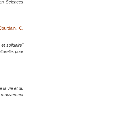
 en Sciences
Jourdain, C.
et solidaire"
turelle, pour
 la vie et du
u mouvement