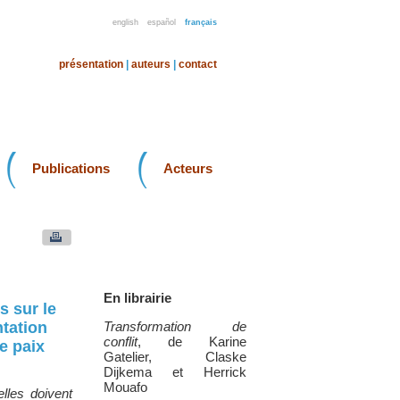
english
español
français
présentation
|
auteurs
|
contact
Publications
Acteurs
En librairie
s sur le
ntation
Transformation de
conflit
, de Karine
e paix
Gatelier, Claske
Dijkema et Herrick
Mouafo
elles doivent