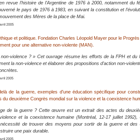
en revue l’histoire de l’Argentine de 1976 à 2000, notamment du f
gouverné le pays de 1976 à 1983, en suivant la constitution et l’évolu
mouvement des Mères de la place de Mai.
avril 2005
éthique et politique. Fondation Charles Léopold Mayer pour le Progr
ent pour une alternative non-violente (MAN).
 non-violence ? » Cet ouvrage résume les efforts de la FPH et du
ement la non-violence et élaborer des propositions d’action non-violent
oncrètes.
avril 2005
elà de la guerre, exemples d’une éducation spécifique pour constru
es du deuxième Congrès mondial sur la violence et la coexistence hu
tage de la guerre ? Cette œuvre est un extrait des actes du deux
violence et la coexistence humaine (Montréal, 12-17 juillet 1992),
a nécessité de trouver des moyens pour sortir de la guerre et des 
struire une paix durable.
avril 2005