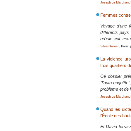
Joseph Le Marchand
Femmes contre 
Voyage d’une fe
différents pays
qu’elle soit sex
Silvia Gurrieri
, Paris,
La violence urb
trois quartiers d
Ce dossier prés
"l’auto-enquête"
problème et de le
Joseph Le Marchand
Quand les dictat
l’École des hau
Et David terras