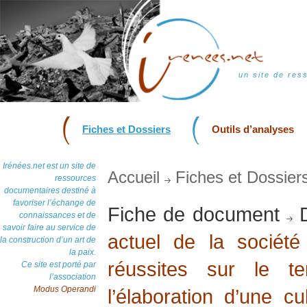
un site de res
Fiches et Dossiers
Outils d’analyses
Irénées.net est un site de
Accueil
Fiches et Dossier
ressources
documentaires destiné à
favoriser l’échange de
Fiche de document
D
connaissances et de
savoir faire au service de
actuel de la société
la construction d’un art de
la paix.
réussites sur le t
Ce site est porté par
l’association
Modus Operandi
l’élaboration d’une cu