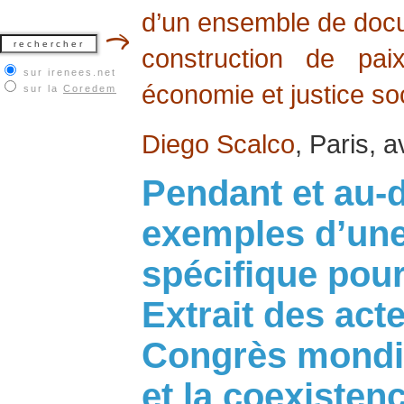
d’un ensemble de docum
construction de pai
sur irenees.net
économie et justice soc
sur la
Coredem
Diego Scalco
, Paris, a
Pendant et au-d
exemples d’une
spécifique pour
Extrait des ac
Congrès mondia
et la coexisten