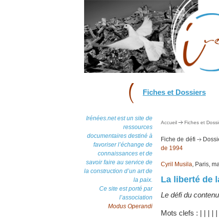
Fiches et Dossiers
Irénées.net est un site de
Accueil
Fiches et Dossi
ressources
documentaires destiné à
Fiche de défi
Dossi
favoriser l’échange de
de 1994
connaissances et de
savoir faire au service de
Cyril Musila
, Paris, m
la construction d’un art de
La liberté de 
la paix.
Ce site est porté par
Le défi du contenu
l’association
Modus Operandi
Mots clefs :
|
|
|
|