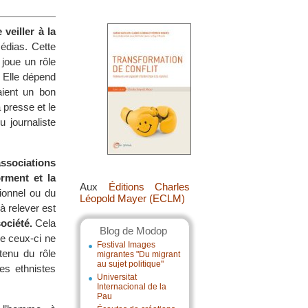
veiller à la
médias. Cette
 joue un rôle
 Elle dépend
aient un bon
 presse et le
 journaliste
sociations
orment et la
Aux
Éditions Charles
ionnel ou du
Léopold Mayer (ECLM)
à relever est
société.
Cela
Blog de Modop
ue ceux-ci ne
Festival Images
tenu du rôle
migrantes "Du migrant
au sujet politique"
es ethnistes
Universitat
Internacional de la
Pau