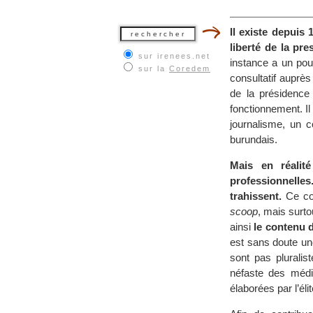
Il existe depuis
liberté de la pre
sur irenees.net
instance a un pou
sur la
Coredem
consultatif auprè
de la présidence
fonctionnement. Il 
journalisme, un c
burundais.
Mais en réalit
professionnelles
trahissent.
Ce com
scoop
, mais surto
ainsi
le contenu de
est sans doute un
sont pas pluralis
néfaste des médi
élaborées par l’élit