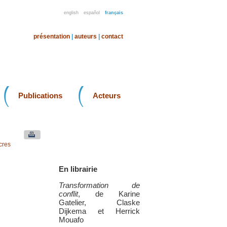
english
español
français
présentation
|
auteurs
|
contact
Publications
Acteurs
cres
En librairie
Transformation de
conflit
, de Karine
Gatelier, Claske
Dijkema et Herrick
Mouafo