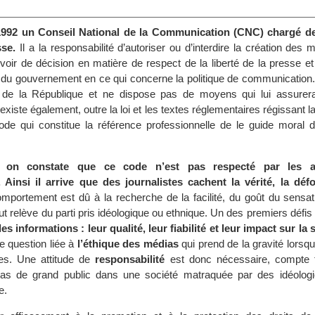
 1992 un Conseil National de la Communication (CNC) chargé de 
sse.
Il a la responsabilité d’autoriser ou d’interdire la création des 
voir de décision en matière de respect de la liberté de la presse et
s du gouvernement en ce qui concerne la politique de communication.
 de la République et ne dispose pas de moyens qui lui assurer
existe également, outre la loi et les textes réglementaires régissant la
ode qui constitue la référence professionnelle de le guide moral du
é on constate que ce code n’est pas respecté par les as
. Ainsi il arrive que des journalistes cachent la vérité, la déf
portement est dû à la recherche de la facilité, du goût du sensat
ut relève du parti pris idéologique ou ethnique. Un des premiers défis 
s informations : leur qualité, leur fiabilité et leur impact sur la 
e question liée à
l’éthique des médias
qui prend de la gravité lorsq
tes. Une attitude de
responsabilité
est donc nécessaire, compte 
as de grand public dans une société matraquée par des idéologi
e.