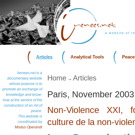
a website of r
Articles
Analytical Tools
Peace
Irenees.net is a
Home
Articles
documentary website
whose purpose is to
promote an exchange of
Paris, November 2003
knowledge and know-
how at the service of the
construction of an Art of
Non-Violence XXI, f
peace.
This website is
culture de la non-viol
coordinated by
Modus Operandi