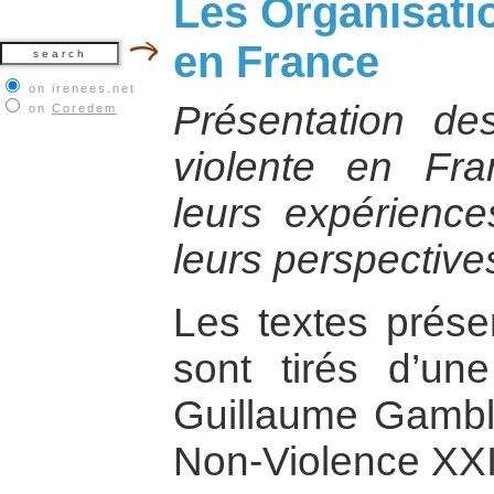
Les Organisati
en France
on irenees.net
Présentation de
on
Coredem
violente en Fra
leurs expériences
leurs perspective
Les textes prése
sont tirés d’un
Guillaume Gambl
Non-Violence XXI