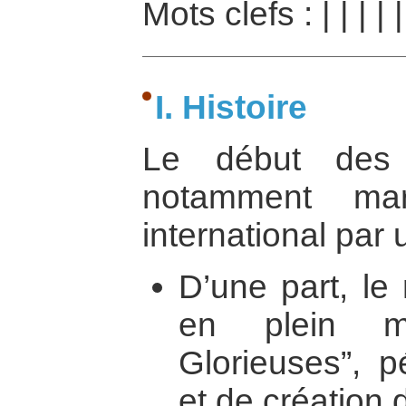
Mots clefs :
|
|
|
|
I. Histoire
Le début des
notamment ma
international par 
D’une part, le
en plein mi
Glorieuses”, p
et de création 