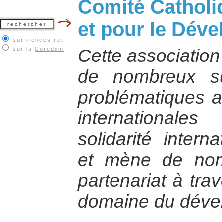
Comité Catholi
et pour le Dév
sur irenees.net
sur la
Coredem
Cette association
de nombreux s
problématiques ac
international
solidarité intern
et mène de nom
partenariat à tra
domaine du déve