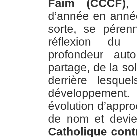
Faim (CCCF)
,
d’année en année
sorte, se péren
réflexion d
profondeur au
partage, de la sol
derrière lesque
développement
évolution d’appr
de nom et devi
Catholique contr