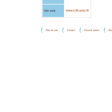
www.ccfd.asso.fr/
Site web
Plan du site
Contact
Devenir auteur
Men