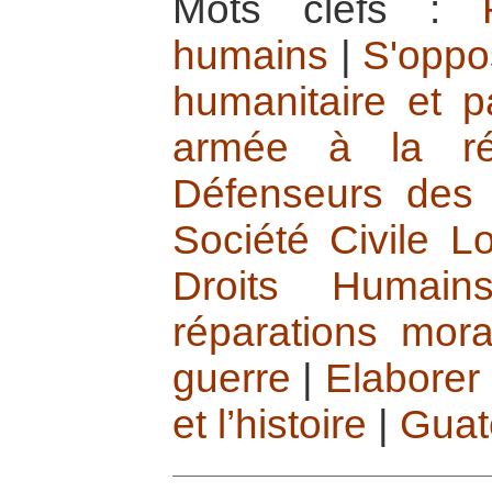
Mots clefs :
humains
|
S'oppos
humanitaire et p
armée à la rép
Défenseurs des 
Société Civile L
Droits Humain
réparations mora
guerre
|
Elaborer
et l’histoire
|
Guat