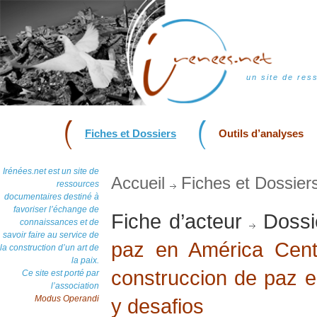
un site de res
Fiches et Dossiers
Outils d’analyses
Irénées.net est un site de
Accueil
Fiches et Dossier
ressources
documentaires destiné à
favoriser l’échange de
Fiche d’acteur
Dossi
connaissances et de
savoir faire au service de
paz en América Cent
la construction d’un art de
la paix.
construccion de paz 
Ce site est porté par
l’association
Modus Operandi
y desafios