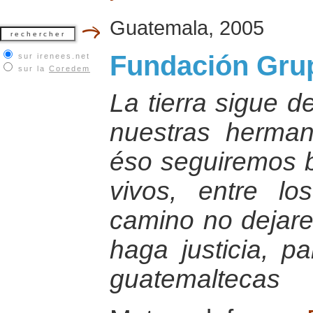
Guatemala, 2005
Fundación Gru
sur irenees.net
sur la
Coredem
La tierra sigue d
nuestras herma
éso seguiremos b
vivos, entre l
camino no dejare
haga justicia, p
guatemaltecas