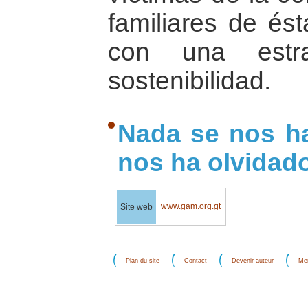
familiares de és
con una estra
sostenibilidad.
Nada se nos ha
nos ha olvidado
www.gam.org.gt
Site web
Plan du site
Contact
Devenir auteur
Men