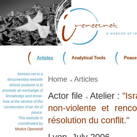
a website of r
Articles
Analytical Tools
Peace
Irenees.net is a
Home
Articles
documentary website
whose purpose is to
promote an exchange of
Actor file
Atelier :
"Isr
knowledge and know-
how at the service of the
non-violente et renco
construction of an Art of
peace.
résolution du conflit."
This website is
coordinated by
Modus Operandi
Lyon, July 2006