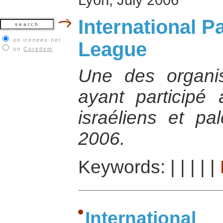
International P
on irenees.net
League
on
Coredem
Une des organis
ayant participé 
israéliens et pa
2006.
Keywords:
|
|
|
|
|
International