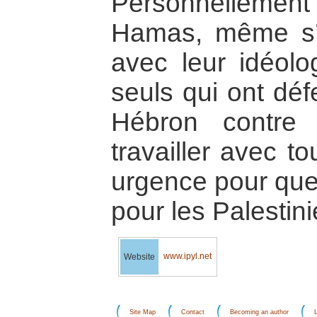
Personnellemen
Hamas, même s’i
avec leur idéolo
seuls qui ont déf
Hébron contre 
travailler avec t
urgence pour que
pour les Palestini
www.ipyl.net
Website
Site Map
Contact
Becoming an author