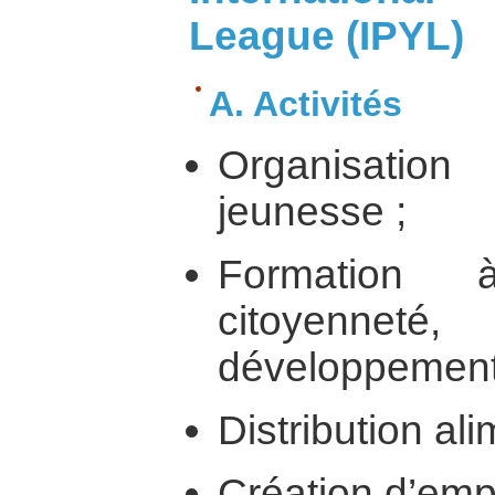
League (IPYL)
A. Activités
Organisat
jeunesse ;
Formation à
citoyennet
développement
Distribution ali
Création d’emp