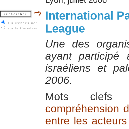
International P
sur irenees.net
League
sur la
Coredem
Une des organis
ayant participé 
israéliens et pa
2006.
Mots cle
compréhension de
entre les acteurs