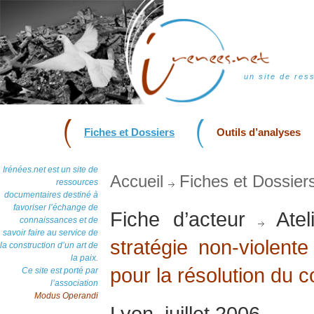
un site de res
Fiches et Dossiers
Outils d’analyses
Irénées.net est un site de
Accueil
Fiches et Dossier
ressources
documentaires destiné à
favoriser l’échange de
Fiche d’acteur
Atel
connaissances et de
savoir faire au service de
stratégie non-violente
la construction d’un art de
la paix.
pour la résolution du co
Ce site est porté par
l’association
Modus Operandi
Lyon, juillet 2006