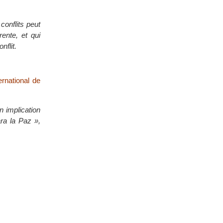
conflits peut
rente, et qui
nflit.
ernational de
n implication
ra la Paz »,