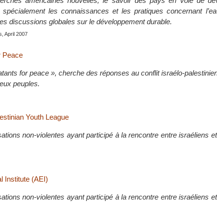
erches américaines nouvelles, le savoir des pays en voie de d
 spécialement les connaissances et les pratiques concernant l’eau
les discussions globales sur le développement durable.
s, April 2007
r Peace
nts for peace », cherche des réponses au conflit israélo-palestinie
deux peuples.
lestinian Youth League
tions non-violentes ayant participé à la rencontre entre israéliens et
 Institute (AEI)
tions non-violentes ayant participé à la rencontre entre israéliens et