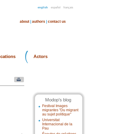
english
español
français
about
|
authors
|
contact us
ications
Actors
Modop’s blog
Festival Images
migrantes "Du migrant
au sujet politique"
Universitat
Internacional de la
Pau