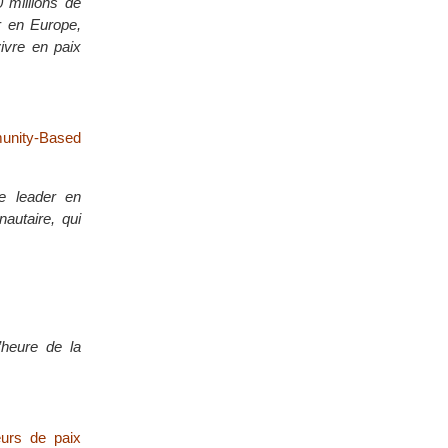
 millions de
r en Europe,
ivre en paix
unity-Based
me leader en
autaire, qui
’heure de la
eurs de paix