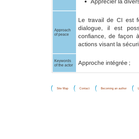
Apprécier la divers
Le travail de CI est 
dialogue, il est pos
Approach
of peace
confiance, de façon 
actions visant la sécu
Keywords
Approche intégrée ;
of the actor
Site Map
Contact
Becoming an author