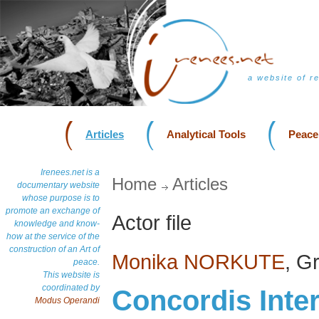
a website of r
Articles
Analytical Tools
Peace
Irenees.net is a
Home
Articles
documentary website
whose purpose is to
promote an exchange of
Actor file
knowledge and know-
how at the service of the
construction of an Art of
Monika NORKUTE
, G
peace.
This website is
coordinated by
Concordis Inter
Modus Operandi