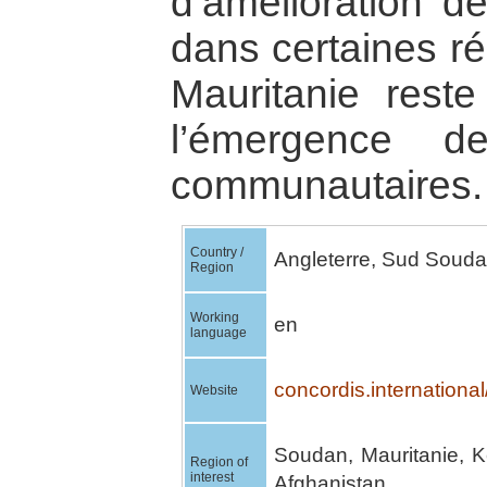
d’amélioration de
dans certaines ré
Mauritanie reste
l’émergence de
communautaires.
Country /
Angleterre, Sud Souda
Region
Working
en
language
concordis.international
Website
Soudan, Mauritanie, Ke
Region of
interest
Afghanistan.