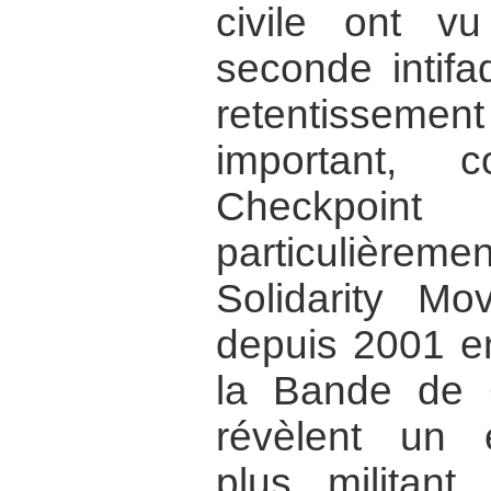
civile ont v
seconde intifa
retentisseme
important, c
Checkpoin
particulièrem
Solidarity Mo
depuis 2001 en
la Bande de 
révèlent un 
plus militant