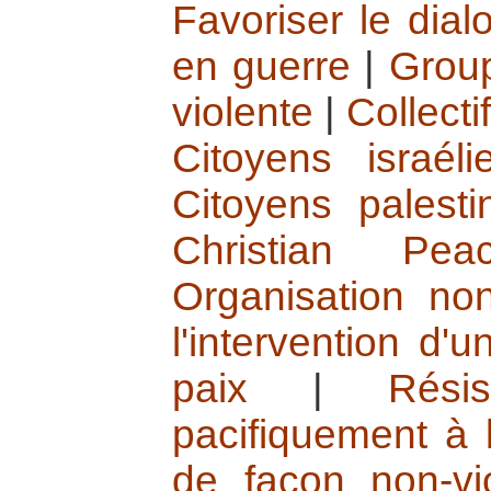
Favoriser le dial
en guerre
|
Group
violente
|
Collecti
Citoyens israél
Citoyens palesti
Christian Pe
Organisation non
l'intervention d'
paix
|
Rési
pacifiquement à 
de façon non-vi