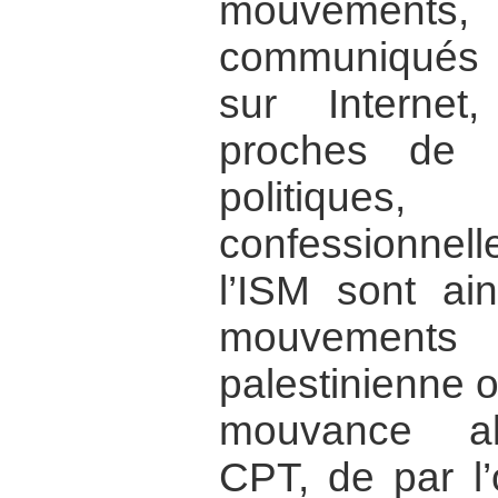
mouvements,
communiqués 
sur Interne
proches de p
politiques
confessionnel
l’ISM sont ai
mouvements 
palestinienne 
mouvance alt
CPT, de par l’