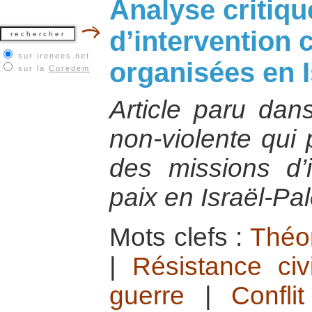
Analyse critiq
d’intervention c
sur irenees.net
organisées en I
sur la
Coredem
Article paru dans
non-violente qui
des missions d’i
paix en Israël-Pal
Mots clefs :
Théor
|
Résistance civ
guerre
|
Conflit