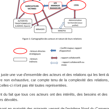
 juste une vue d’ensemble des acteurs et des relations qui les lient dan
igure non exhaustive, car compte tenu de la complexité des relations
é, celles-ci n’ont pas été toutes représentées.
t du fait que tous ces acteurs ont des intérêts, des besoins et des 
rs dévoilés.
sont en majorité des migrants venant de l’extrême Nord du Camero