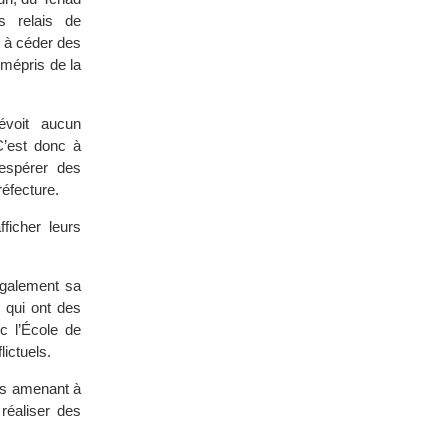
s relais de
s à céder des
 mépris de la
évoit aucun
’est donc à
espérer des
réfecture.
ficher leurs
également sa
s qui ont des
c l’École de
lictuels.
les amenant à
réaliser des