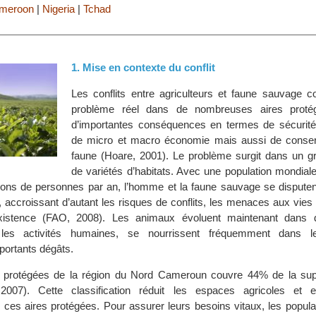
meroon
|
Nigeria
|
Tchad
1. Mise en contexte du conflit
Les conflits entre agriculteurs et faune sauvage co
problème réel dans de nombreuses aires proté
d’importantes conséquences en termes de sécurité 
de micro et macro économie mais aussi de conser
faune (Hoare, 2001). Le problème surgit dans un 
de variétés d’habitats. Avec une population mondiale
ions de personnes par an, l’homme et la faune sauvage se disputen
l, accroissant d’autant les risques de conflits, les menaces aux vie
istence (FAO, 2008). Les animaux évoluent maintenant dans d
les activités humaines, se nourrissent fréquemment dans 
portants dégâts.
s protégées de la région du Nord Cameroun couvre 44% de la supe
2007). Cette classification réduit les espaces agricoles et e
 ces aires protégées. Pour assurer leurs besoins vitaux, les popula