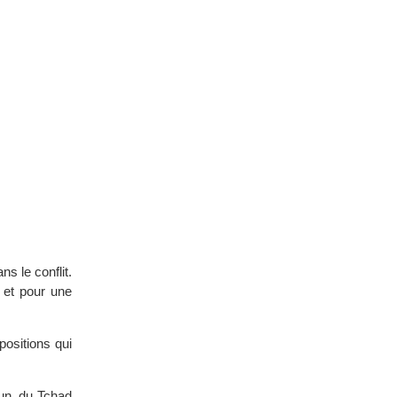
s le conflit.
, et pour une
positions qui
un, du Tchad