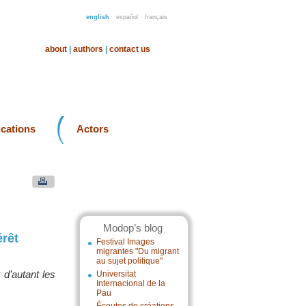
english
español
français
about
|
authors
|
contact us
ications
Actors
Modop’s blog
érêt
Festival Images
migrantes "Du migrant
au sujet politique"
 d’autant les
Universitat
Internacional de la
Pau