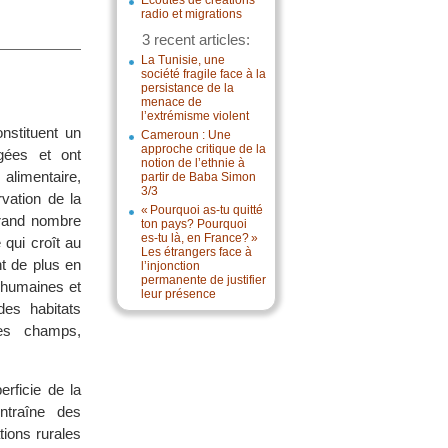
Écoutes de créations
radio et migrations
3 recent articles:
La Tunisie, une
société fragile face à la
persistance de la
menace de
l’extrémisme violent
nstituent un
Cameroun : Une
approche critique de la
gées et ont
notion de l’ethnie à
alimentaire,
partir de Baba Simon
3/3
vation de la
« Pourquoi as-tu quitté
grand nombre
ton pays? Pourquoi
es-tu là, en France? »
 qui croît au
Les étrangers face à
t de plus en
l’injonction
permanente de justifier
s humaines et
leur présence
es habitats
les champs,
rficie de la
ntraîne des
tions rurales