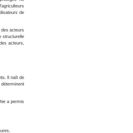
’agriculteurs
lisateurs de
s des acteurs
 structurelle
 des acteurs,
s. Il naît de
i déterminent
phie a permis
tures.