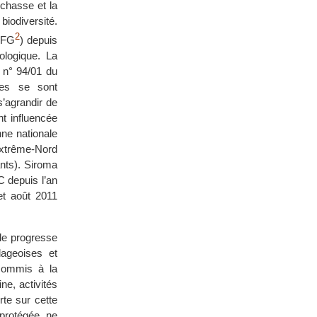
 chasse et la
biodiversité.
2
(EFG
) depuis
ologique. La
i n° 94/01 du
ges se sont
’agrandir de
t influencée
ne nationale
Extrême-Nord
nts). Siroma
C depuis l’an
et août 2011
ale progresse
ageoises et
 commis à la
ne, activités
rte sur cette
 protégée ne