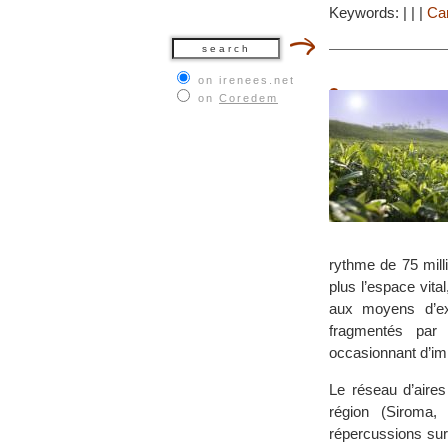
Keywords:
|
|
|
Ca
on irenees.net
on
Coredem
rythme de 75 mill
plus l’espace vita
aux moyens d’ex
fragmentés par 
occasionnant d’im
Le réseau d’aire
région (Siroma, 
répercussions sur