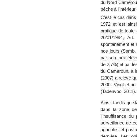
du Nord Cameroun 
pêche à l’intérieu
C’est le cas dans
1972 et est ains
pratique de toute 
20/01/1994, Art
spontanément et a
nos jours (Samb,
par son taux éle
de 2,7%) et par l
du Cameroun, à la
(2007) a relevé q
2000. Vingt-et-un
(Tadenvoc, 2011).
Ainsi, tandis que l
dans la zone de 
l’insuffisance du
surveillance de c
agricoles et past
dernière. Les ob