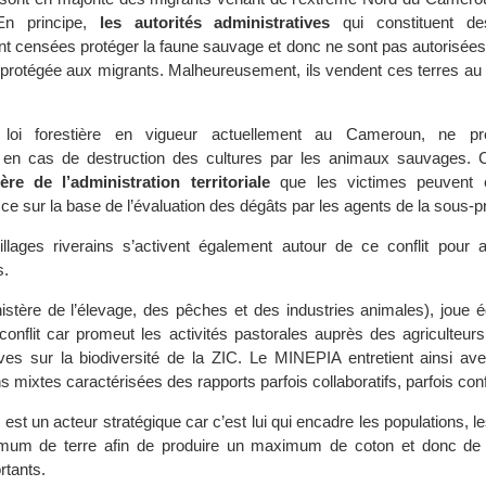
En principe,
les autorités administratives
qui constituent de
sont censées protéger la faune sauvage et donc ne sont pas autorisée
re protégée aux migrants. Malheureusement, ils vendent ces terres au
a loi forestière en vigueur actuellement au Cameroun, ne pr
n cas de destruction des cultures par les animaux sauvages. C
ère de l’administration territoriale
que les victimes peuvent 
e sur la base de l’évaluation des dégâts par les agents de la sous-p
lages riverains s’activent également autour de ce conflit pour af
s.
istère de l’élevage, des pêches et des industries animales), joue 
 conflit car promeut les activités pastorales auprès des agriculteur
ves sur la biodiversité de la ZIC. Le MINEPIA entretient ainsi ave
s mixtes caractérisées des rapports parfois collaboratifs, parfois conf
N
est un acteur stratégique car c’est lui qui encadre les populations, 
mum de terre afin de produire un maximum de coton et donc de 
rtants.