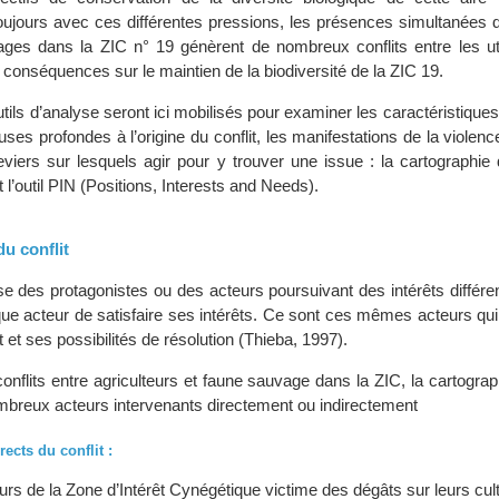
oujours avec ces différentes pressions, les présences simultanées d
ges dans la ZIC n° 19 génèrent de nombreux conflits entre les uti
conséquences sur le maintien de la biodiversité de la ZIC 19.
utils d’analyse seront ici mobilisés pour examiner les caractéristique
ses profondes à l’origine du conflit, les manifestations de la violence
leviers sur lesquels agir pour y trouver une issue : la cartographie
 et l’outil PIN (Positions, Interests and Needs).
du conflit
se des protagonistes ou des acteurs poursuivant des intérêts différent
que acteur de satisfaire ses intérêts. Ce sont ces mêmes acteurs qu
lit et ses possibilités de résolution (Thieba, 1997).
onflits entre agriculteurs et faune sauvage dans la ZIC, la cartogra
ombreux acteurs intervenants directement ou indirectement
rects du conflit :
eurs de la Zone d’Intérêt Cynégétique victime des dégâts sur leurs cul