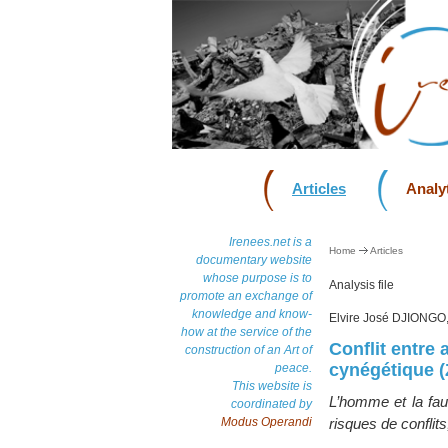
Articles
Analyt
Irenees.net is a
Home
Articles
documentary website
whose purpose is to
Analysis file
promote an exchange of
knowledge and know-
Elvire José DJIONGO
how at the service of the
Conflit entre 
construction of an Art of
cynégétique 
peace.
This website is
L’homme et la fau
coordinated by
Modus Operandi
risques de confli