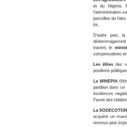
et du Nigéria. 
l’administration 
parcelles de l’ai
loi.
D’autre part, l
dédommagement e
travers le
minist
compensations et c
Les élites
des vil
positions politique
Le MINEPIA
(Min
partition dans ce
incidences négati
Faune des relation
La SODECOTO
acquérir un maxi
revenus plus impo