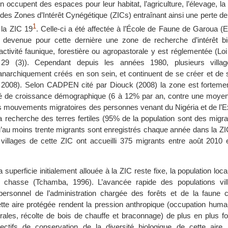
occupent des espaces pour leur habitat, l’agriculture, l’élevage, la
r des Zones d’Intérêt Cynégétique (ZICs) entraînant ainsi une perte de 
1
 la ZIC 19
. Celle-ci a été affectée à l’École de Faune de Garoua 
i devenue pour cette dernière une zone de recherche d’intérêt bi
activité faunique, forestière ou agropastorale y est réglementée (Lo
. 29 (3)). Cependant depuis les années 1980, plusieurs villa
narchiquement créés en son sein, et continuent de se créer et de s
 2008). Selon CADPEN cité par Diouck (2008) la zone est fortemen
vé de croissance démographique (6 à 12% par an, contre une moyen
es mouvements migratoires des personnes venant du Nigéria et de l’
 recherche des terres fertiles (95% de la population sont des migra
u’au moins trente migrants sont enregistrés chaque année dans la ZI
 villages de cette ZIC ont accueilli 375 migrants entre août 2010 
a superficie initialement allouée à la ZIC reste fixe, la population loc
chasse (Tchamba, 1996). L’avancée rapide des populations vill
 personnel de l’administration chargée des forêts et de la faune
ette aire protégée rendent la pression anthropique (occupation humai
orales, récolte de bois de chauffe et braconnage) de plus en plus fo
jectifs de conservation de la diversité biologique de cette aire