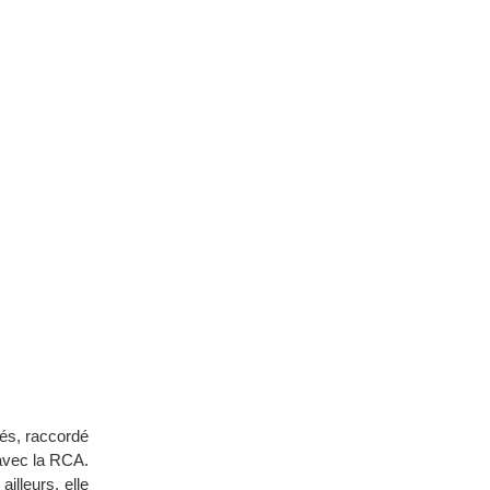
més, raccordé
 avec la RCA.
illeurs, elle