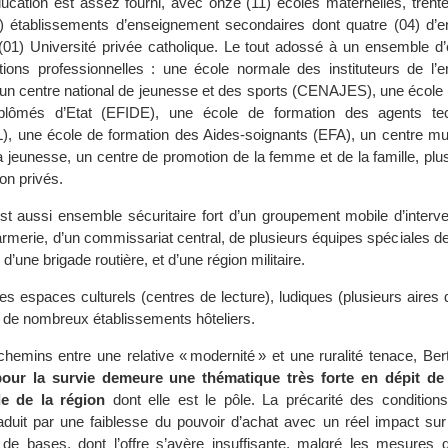
ducation est assez fourni, avec onze (11) écoles maternelles, trent
0) établissements d’enseignement secondaires dont quatre (04) d’
(01) Université privée catholique. Le tout adossé à un ensemble d’
ions professionnelles : une école normale des instituteurs de l’
un centre national de jeunesse et des sports (CENAJES), une école 
diplômés d’Etat (EFIDE), une école de formation des agents te
L), une école de formation des Aides-soignants (EFA), un centre mul
a jeunesse, un centre de promotion de la femme et de la famille, plu
on privés.
est aussi ensemble sécuritaire fort d’un groupement mobile d’interv
armerie, d’un commissariat central, de plusieurs équipes spéciales d
 d’une brigade routière, et d’une région militaire.
s espaces culturels (centres de lecture), ludiques (plusieurs aires 
 de nombreux établissements hôteliers.
chemins entre une relative « modernité » et une ruralité tenace, Be
 pour la survie demeure une thématique très forte en dépit de
le de la région
dont elle est le pôle. La précarité des condition
raduit par une faiblesse du pouvoir d’achat avec un réel impact sur
de bases, dont l’offre s’avère insuffisante, malgré les mesures 