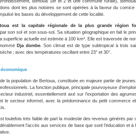
rondissement, Bertoua 1er et 2 et une commune rurale), Bertou
ons dont les plus notoires se sont opérées à la faveur du comice 
impulsé les bases du développement de cette localité.
toua est la capitale régionale de la plus grande région fo
 par son sol et son sous-sol. Sa situation géographique en fait le prin
 superficie actuelle est estimée à 100 km². Elle est traversée de no
dénommé
Dja dombe
. Son climat est de type subtropical à trois s
sèche ; avec des températures oscillant entre 23° et 30°.
o-économique
de la population de Bertoua, constituée en majeure partie de jeunes,
professionnels. La fonction publique, principale pourvoyeuse d’emplo
secteur industriel, essentiellement axé sur l’exportation des agrum
 le secteur informel, avec la prédominance du petit commerce et 
is.
st toutefois très faible de part la modestie des revenus générés par c
idérablement l’accès aux services de base que sont l’éducation et à 
ative.