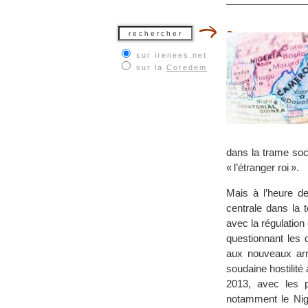
sur irenees.net
sur la
Coredem
dans la trame soc
« l’étranger roi ».
Mais à l’heure d
centrale dans la t
avec la régulation 
questionnant les 
aux nouveaux arr
soudaine hostilité
2013, avec les p
notamment le Nigé