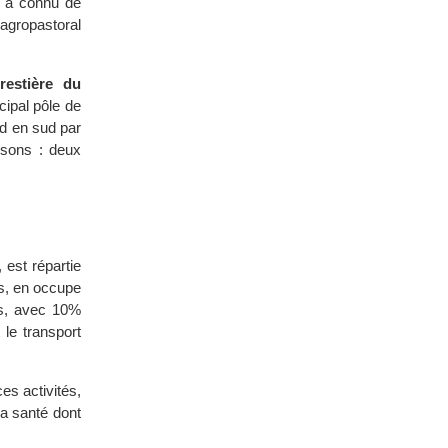
a a connu de
agropastoral
restière du
cipal pôle de
rd en sud par
aisons : deux
 est répartie
is, en occupe
es, avec 10%
le transport
es activités,
la santé dont