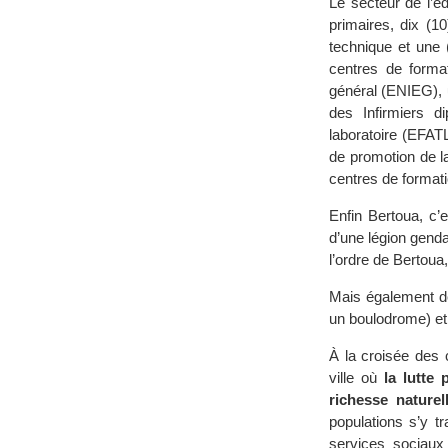
Le secteur de l’é
primaires, dix (1
technique et une 
centres de format
général (ENIEG), 
des Infirmiers 
laboratoire (EFAT
de promotion de l
centres de formati
Enfin Bertoua, c’
d’une légion gend
l’ordre de Bertoua,
Mais également de
un boulodrome) et
À la croisée des 
ville où
la lutte
richesse naturel
populations s’y t
services sociaux 