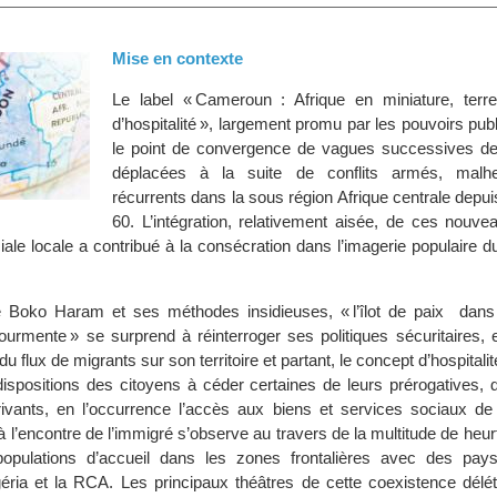
Mise en contexte
Le label « Cameroun : Afrique en miniature, terr
d’hospitalité », largement promu par les pouvoirs publi
le point de convergence de vagues successives de
déplacées à la suite de conflits armés, malh
récurrents dans la sous région Afrique centrale depu
60. L’intégration, relativement aisée, de ces nouve
iale locale a contribué à la consécration dans l’imagerie populaire 
e Boko Haram et ses méthodes insidieuses, « l’îlot de paix dans
ourmente » se surprend à réinterroger ses politiques sécuritaires, e
du flux de migrants sur son territoire et partant, le concept d’hospitali
dispositions des citoyens à céder certaines de leurs prérogatives, d
ivants, en l’occurrence l’accès aux biens et services sociaux de
 à l’encontre de l’immigré s’observe au travers de la multitude de heurt
opulations d’accueil dans les zones frontalières avec des pays
ria et la RCA. Les principaux théâtres de cette coexistence délét