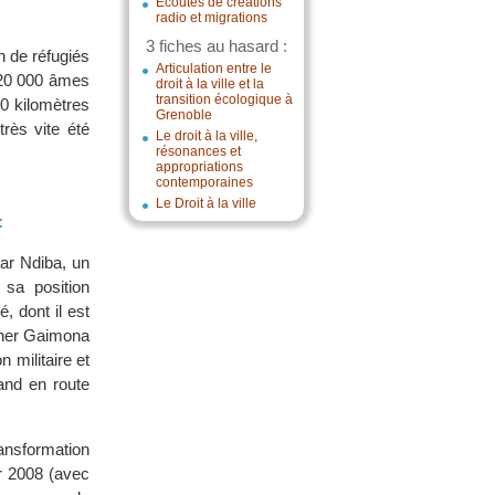
Écoutes de créations
radio et migrations
3 fiches au hasard :
n de réfugiés
Articulation entre le
n 20 000 âmes
droit à la ville et la
transition écologique à
50 kilomètres
Grenoble
rès vite été
Le droit à la ville,
résonances et
appropriations
contemporaines
Le Droit à la ville
:
par Ndiba, un
sa position
 dont il est
mener Gaimona
 militaire et
mand en route
ransformation
r 2008 (avec