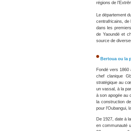
régions de l’Extr
Le département d
centrafricains, d
dans les premiers 
de Yaoundé et che
source de diverse
Bertoua ou la 
Fondé vers 1860 au
chef clanique G
stratégique au cœ
un vassal, à la pa
à son apogée au d
la construction de
pour l’Oubangui, l
De 1927, date à la
en communauté urb