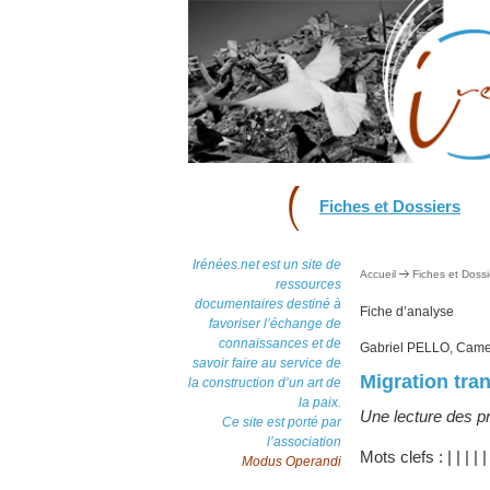
Fiches et Dossiers
Irénées.net est un site de
Accueil
Fiches et Dossi
ressources
documentaires destiné à
Fiche d’analyse
favoriser l’échange de
connaissances et de
Gabriel PELLO, Came
savoir faire au service de
Migration tra
la construction d’un art de
la paix.
Une lecture des pr
Ce site est porté par
l’association
Mots clefs :
|
|
|
|
Modus Operandi