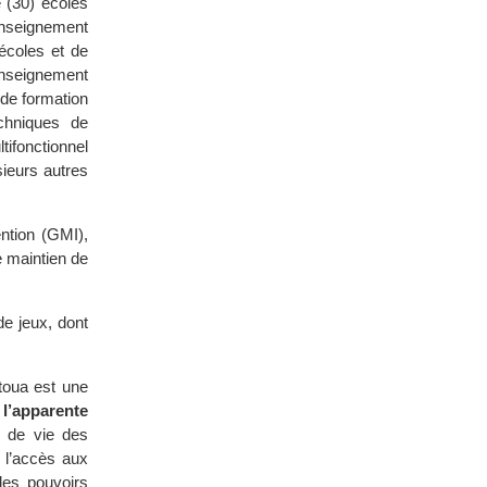
e (30) écoles
enseignement
écoles et de
enseignement
de formation
chniques de
tifonctionnel
sieurs autres
ention (GMI),
e maintien de
de jeux, dont
rtoua est une
 l’apparente
s de vie des
 l’accès aux
des pouvoirs