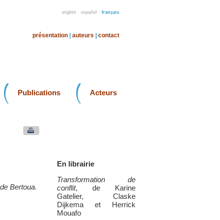
english
español
français
présentation
|
auteurs
|
contact
Publications
Acteurs
En librairie
Transformation de
 de Bertoua.
conflit
, de Karine
Gatelier, Claske
Dijkema et Herrick
Mouafo