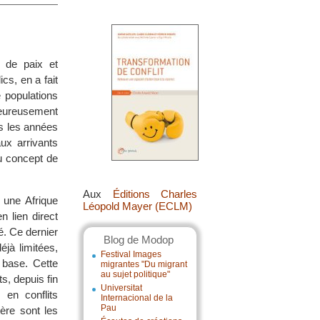
e de paix et
cs, en a fait
 populations
eureusement
is les années
aux arrivants
du concept de
Aux
Éditions Charles
 une Afrique
Léopold Mayer (ECLM)
n lien direct
té. Ce dernier
Blog de Modop
éjà limitées,
Festival Images
 base. Cette
migrantes "Du migrant
au sujet politique"
s, depuis fin
Universitat
 en conflits
Internacional de la
Pau
ère sont les