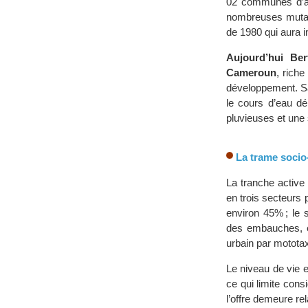
02 communes d’ar
nombreuses mutati
de 1980 qui aura 
Aujourd’hui Ber
Cameroun
, riche
développement. Sa
le cours d’eau 
pluvieuses et une 
La trame soci
La tranche active 
en trois secteurs 
environ 45% ; le 
des embauches, et
urbain par mototax
Le niveau de vie e
ce qui limite cons
l’offre demeure rel