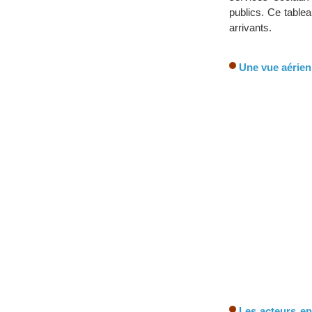
publics. Ce table
arrivants.
Une vue aérienn
Les acteurs en