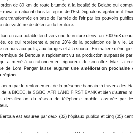
 cordon de 80 km de route bitumée à la localité de Belabo qui compte
erroviaire national dans la région de l’Est. Signalons également l’ex
nt transformée en base de l’armée de l’air par les pouvoirs publics
on du système de défense du territoire.
tion en eau potable tend vers une fourniture d’environ 7000m3 d’eau
s, ce qui représente à peine 20% de la population de la ville. 
le recours aux puits, aux forages et à la source. En matière d’énergie é
 thermique de Bertoua a rapidement vu sa production surpassée pa
 qui a mené à un rationnement rigoureux de son offre. Mais la con
nue de Lom Pangar laisse augurer
une amélioration prochaine
 région.
 accru par le renforcement de la présence bancaire à travers des ét
ar de la BICEC, la SGBC, AFRILAND FIRST BANK et bien d’autres mi
densification du réseau de téléphonie mobile, assurée par les
teur.
 Bertoua est assurée par deux (02) hôpitaux publics et cinq (05) cen