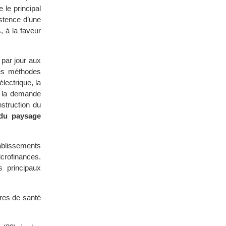
 le principal
istence d’une
, à la faveur
 par jour aux
Les méthodes
lectrique, la
r la demande
struction du
 du paysage
ablissements
crofinances.
 principaux
tres de santé