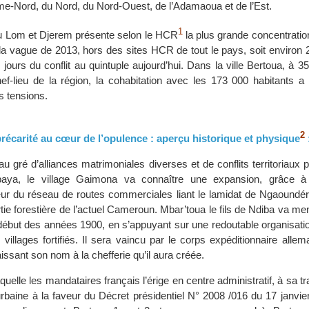
ême-Nord, du Nord, du Nord-Ouest, de l’Adamaoua et de l’Est.
1
u Lom et Djerem présente selon le HCR
la plus grande concentratio
e la vague de 2013, hors des sites HCR de tout le pays, soit enviro
jours du conflit au quintuple aujourd’hui. Dans la ville Bertoua, à 3
f-lieu de la région, la cohabitation avec les 173 000 habitants a t
s tensions.
2
précarité au cœur de l’opulence : aperçu historique et physique
 gré d’alliances matrimoniales diverses et de conflits territoriaux 
baya, le village Gaimona va connaître une expansion, grâce à 
ur du réseau de routes commerciales liant le lamidat de Ngaoundéré,
rtie forestière de l’actuel Cameroun. Mbar’toua le fils de Ndiba va 
ébut des années 1900, en s’appuyant sur une redoutable organisation
 villages fortifiés. Il sera vaincu par le corps expéditionnaire alle
aissant son nom à la chefferie qu’il aura créée.
quelle les mandataires français l’érige en centre administratif, à sa t
aine à la faveur du Décret présidentiel N° 2008 /016 du 17 janvie