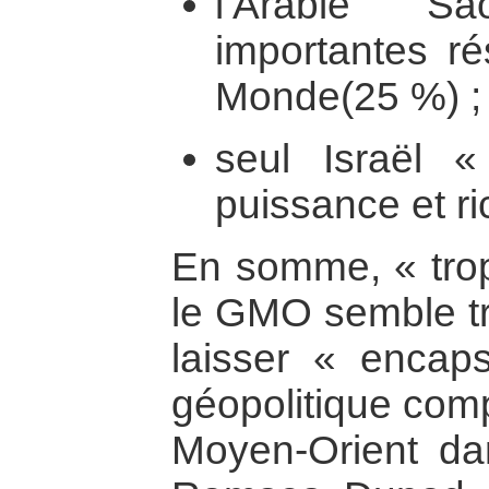
l’Arabie Sa
importantes ré
Monde(25 %) ;
seul Israël 
puissance et r
En somme, « trop 
le GMO semble t
laisser « encap
géopolitique comp
Moyen-Orient da