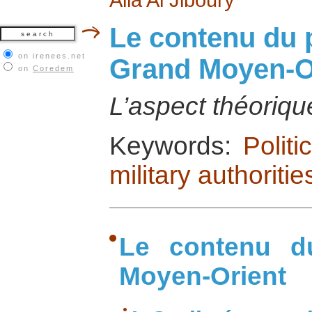
Le contenu du 
on irenees.net
Grand Moyen-O
on
Coredem
L’aspect théoriqu
Keywords:
Politi
military authoritie
Le contenu d
Moyen-Orient