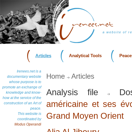
a website of r
Articles
Analytical Tools
Peace
Irenees.net is a
Home
Articles
documentary website
whose purpose is to
promote an exchange of
Analysis file
Dos
knowledge and know-
how at the service of the
américaine et ses évo
construction of an Art of
peace.
Grand Moyen Orient
This website is
coordinated by
Modus Operandi
Alia Al Jiboury