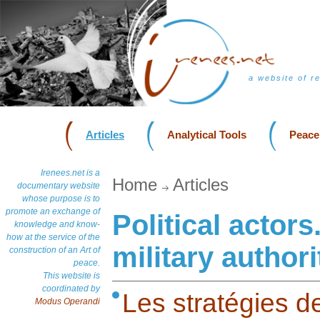
a website of r
Articles
Analytical Tools
Peace
Irenees.net is a
Home
Articles
documentary website
whose purpose is to
promote an exchange of
Political actors
knowledge and know-
how at the service of the
military authori
construction of an Art of
peace.
This website is
coordinated by
Les stratégies de
Modus Operandi