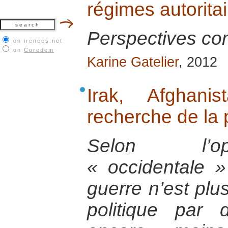
régimes autorita
Perspectives c
on irenees.net
on
Coredem
Karine Gatelier
, 2012
Irak, Afghani
recherche de la 
Selon l’op
« occidentale 
guerre n’est plus
politique par 