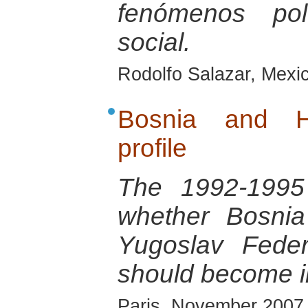
fenómenos pol
social.
Rodolfo Salazar, Mexi
Bosnia and He
profile
The 1992-1995 
whether Bosnia
Yugoslav Feder
should become 
Paris, November 2007