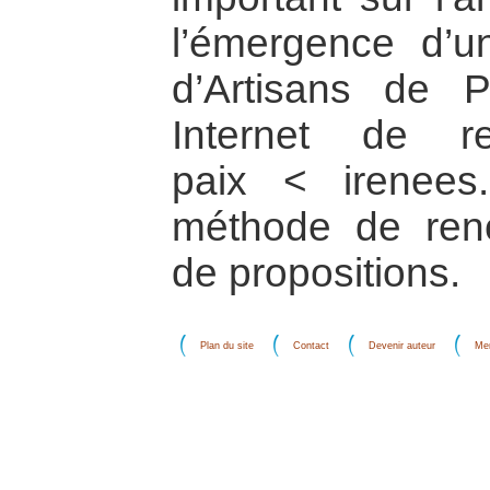
l’émergence d’u
d’Artisans de Pa
Internet de r
paix < irenee
méthode de renc
de propositions.
Plan du site
Contact
Devenir auteur
Men