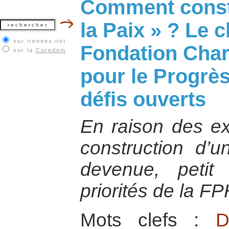
Comment constr
la Paix » ? Le 
sur irenees.net
Fondation Char
sur la
Coredem
pour le Progrè
défis ouverts
En raison des ex
construction d’u
devenue, petit
priorités de la FP
Mots clefs :
D