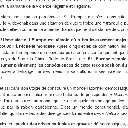
nt la barbarie de la violence, légitime et illégitime.
 alors une situation paradoxale. Si l’Europe, qui s’est construi
ille », devenait dans une situation de guerre froide une « tranquille p
iècle celle-ci commence à perdre dramatiquement sa stature de « pui
21ème siècle, l’Europe est témoin d’un bouleversement majeu
pouvoir à l’échelle mondiale.
Après cinq siècles de domination, les
constater l’émergence de nouveaux pôles de puissance qui font que l
pays du Sud : la Chine, l’Inde, le Brésil, etc.
Et l’Europe semble 
ssumer pleinement les conséquences de cette recomposition du
poser à l’étranger, ni ses idées, ni sa culture, ni ses valeurs. 
us.
éussi dans son utopie de construire un monde rationnel, démocratique
nt lieu à une institution mondiale bâtie sur le principe des
« Nations
 d’aujourd’hui est un monde qui se laisse guider davantage par les in
que par la raison cartésienne. C’est un monde concurrentiel, d’a
utte, qui donne lieu à des divergences fortes entre des
« Nations dés
uation qui produit
des crises multiples et graves
: démographiques, a