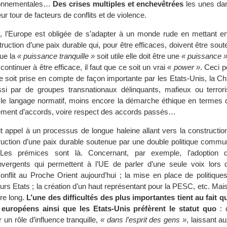
ironnementales…
Des crises multiples et enchevêtrées
les unes dan
ur tour de facteurs de conflits et de violence.
, l’Europe est obligée de s’adapter à un monde rude en mettant 
truction d’une paix durable qui, pour être efficaces, doivent être sou
ue la
« puissance tranquille »
soit utile elle doit être une
« puissance 
ontinuer à être efficace, il faut que ce soit un vrai
« power »
. Ceci 
 soit prise en compte de façon importante par les Etats-Unis, la Chin
si par de groupes transnationaux délinquants, mafieux ou terrori
e langage normatif, moins encore la démarche éthique en termes d
sement d’accords, voire respect des accords passés…
it appel à un processus de longue haleine allant vers la constructio
truction d’une paix durable soutenue par une double politique commu
 Les prémices sont là. Concernant, par exemple, l’adoption d
vergents qui permettent à l’UE de parler d’une seule voix lors d
onflit au Proche Orient aujourd’hui ; la mise en place de politiq
urs Etats ; la création d’un haut représentant pour la PESC, etc. Mai
re long.
L’une des difficultés des plus importantes tient au fait 
 européens ainsi que les Etats-Unis préfèrent le statut quo
: 
 un rôle d’influence tranquille,
« dans l’esprit des gens »
, laissant a