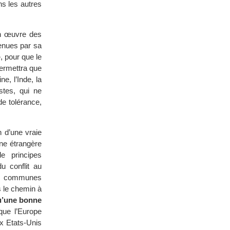
s les autres
en œuvre des
tenues par sa
»
, pour que le
permettra que
e, l’Inde, la
stes, qui ne
e tolérance,
n d’une vraie
ne étrangère
e principes
u conflit au
ues communes
s le chemin à
qu’une bonne
que l’Europe
ux Etats-Unis