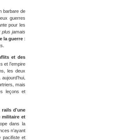
on barbare de
 deux guerres
ante pour les
« plus jamais
e la guerre
:
ts.
lits et des
 et l’empire
ns, les deux
 aujourd’hui,
triers, mais
es leçons et
 rails d’une
militaire et
ope dans la
ances n’ayant
pacifiste et