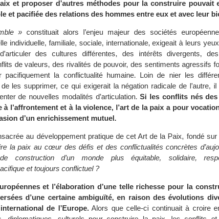
aix et proposer d’autres méthodes pour la construire pouvait 
le et pacifiée des relations des hommes entre eux et avec leur b
mble »
constituait alors l’enjeu majeur des sociétés européenn
e individuelle, familiale, sociale, internationale, exigeait à leurs yeu
’articuler des cultures différentes, des intérêts divergents, de
lits de valeurs, des rivalités de pouvoir, des sentiments agressifs fo
 pacifiquement la conflictualité humaine. Loin de nier les différ
 de les supprimer, ce qui exigerait la négation radicale de l’autre, il 
nter de nouvelles modalités d’articulation.
Si les conflits nés des
à l’affrontement et à la violence, l’art de la paix a pour vocation
casion d’un enrichissement mutuel.
nsacrée au développement pratique de cet Art de la Paix, fondé sur 
e la paix au cœur des défis et des conflictualités concrètes d’aujo
e construction d’un monde plus équitable, solidaire, res
cifique et toujours conflictuel ?
uropéennes et l’élaboration d’une telle richesse pour la constr
versées d’une certaine ambiguïté, en raison des évolutions di
international de l’Europe.
Alors que celle-ci continuait à croire en 
, diplomatiques, culturels pour construire la paix, les conflits et