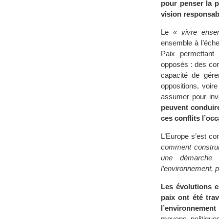
pour penser la p
vision responsab
Le
« vivre ense
ensemble à l’échell
Paix permettant d
opposés : des conf
capacité de gérer
oppositions, voire
assumer pour inve
peuvent conduire 
ces conflits l’oc
L’Europe s’est co
comment construir
une démarche d
l’environnement, pa
Les évolutions e
paix ont été tra
l’environnement 
moyens politiques