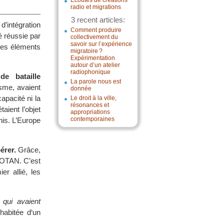
Écoutes de créations
radio et migrations
3 recent articles:
 d’intégration
Comment produire
é réussie par
collectivement du
savoir sur l’expérience
res éléments
migratoire ?
Expérimentation
autour d’un atelier
radiophonique
e bataille
La parole nous est
sme, avaient
donnée
apacité ni la
Le droit à la ville,
résonances et
aient l’objet
appropriations
contemporaines
nis. L’Europe
érer.
Grâce,
l’OTAN. C’est
r allié, les
 qui avaient
 habitée d‘un