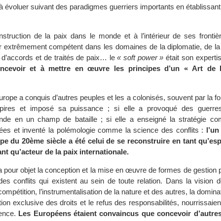
é à évoluer suivant des paradigmes guerriers importants en établissa
struction de la paix dans le monde et à l’intérieur de ses frontièr
r extrêmement compétent dans les domaines de la diplomatie, de la 
 d’accords et de traités de paix… le
« soft power »
était son experti
ncevoir et à mettre en œuvre les principes d’un « Art de 
urope a conquis d’autres peuples et les a colonisés, souvent par la forc
pires et imposé sa puissance ; si elle a provoqué des guerres
nde en un champ de bataille ; si elle a enseigné la stratégie co
es et inventé la polémologie comme la science des conflits :
l’un
ope du 20ème siècle a été celui de se reconstruire en tant qu’es
ant qu’acteur de la paix internationale.
 a pour objet la conception et la mise en œuvre de formes de gestion 
 des conflits qui existent au sein de toute relation. Dans la vision
compétition, l’instrumentalisation de la nature et des autres, la domina
ation exclusive des droits et le refus des responsabilités, nourrissaien
lence.
Les Européens étaient convaincus que concevoir d’autre