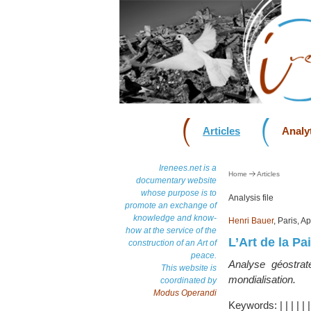
Articles
Analyt
Irenees.net is a
Home
Articles
documentary website
whose purpose is to
Analysis file
promote an exchange of
knowledge and know-
Henri Bauer
, Paris, A
how at the service of the
L’Art de la Pa
construction of an Art of
peace.
Analyse géostrat
This website is
mondialisation.
coordinated by
Modus Operandi
Keywords:
|
|
|
|
|