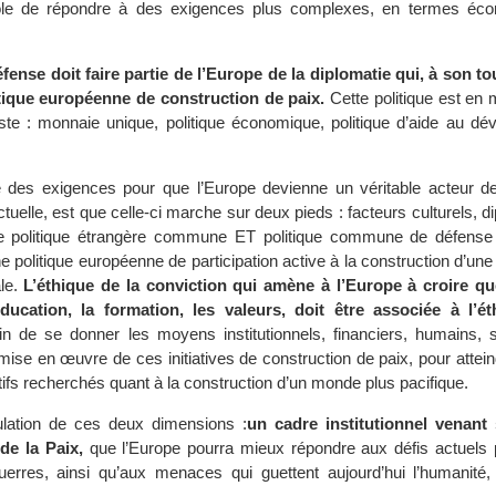
ôle de répondre à des exigences plus complexes, en termes éco
fense doit faire partie de l’Europe de la diplomatie qui, à son tou
itique européenne de construction de paix.
Cette politique est e
ste : monnaie unique, politique économique, politique d’aide au dé
 des exigences pour que l’Europe devienne un véritable acteur de
uelle, est que celle-ci marche sur deux pieds : facteurs culturels, d
ue politique étrangère commune ET politique commune de défens
e politique européenne de participation active à la construction d’une
ale.
L’éthique de la conviction qui amène à l’Europe à croire qu
éducation, la formation, les valeurs, doit être associée à l’é
in de se donner les moyens institutionnels, financiers, humains, 
a mise en œuvre de ces initiatives de construction de paix, pour attei
ctifs recherchés quant à la construction d’un monde plus pacifique.
culation de ces deux dimensions :
un cadre institutionnel venant
 de la Paix,
que l’Europe pourra mieux répondre aux défis actuels 
uerres, ainsi qu’aux menaces qui guettent aujourd’hui l’humanité, 