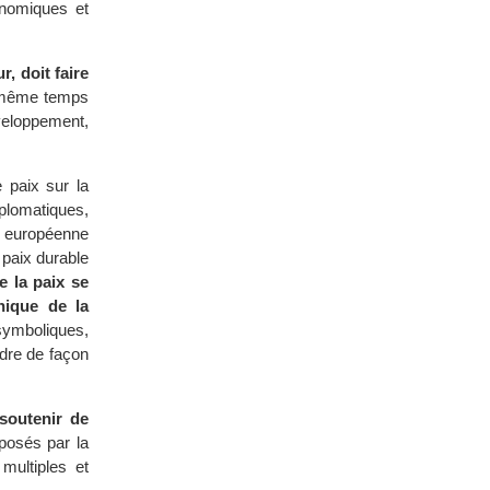
nomiques et
r, doit faire
n même temps
veloppement,
 paix sur la
iplomatiques,
e européenne
 paix durable
e la paix se
thique de la
symboliques,
ndre de façon
 soutenir de
posés par la
multiples et