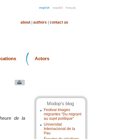
english
español
français
about
|
authors
|
contact us
ications
Actors
Modop’s blog
Festival Images
migrantes "Du migrant
’heure de la
au sujet politique"
Universitat
Internacional de la
Pau