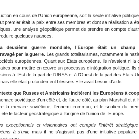
ction en cours de l’Union européenne, soit la seule initiative politique
but premier était la paix entre ses membres et dont sa réalisation a ét
ques, une analyse géopolitique permet de prendre en compte d’aut
ntroduire quelques nuances.
a deuxième guerre mondiale, l’Europe était un champ d
avagé par la guerre.
Les grands totalitarismes, notamment le nazi
sociétés européennes. Quant aux Etats européens, ils n’avaient ni la c
res pour mettre en œuvre un processus d’intégration politique. Ils ét
ssions à l’Est de la part de l’URSS et à l’Ouest de la part des Etats-U
 mais elle était profondément blessée. Elle avait besoin d’aide.
ntexte que Russes et Américains incitèrent les Européens à coop
nace soviétique d’un côté et, de l’autre côté, au plan Marshall et à 
tre la menace soviétique, l’ennemi commun, et le soutien du premie
 été le facteur géostratégique à l’origine de l’union de l’Europe.
s exceptionnels et visionnaires ont compris l’intérêt stratégique
éens à s’unir,
mais il ne s’agissait pas d’une initiative populaire
housiasme.