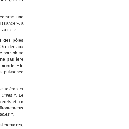
te comme une
uissance », à
ssance ».
r des pôles
 Occidentaux
e pouvoir se
ne pas être
 monde.
Elle
Sa puissance
, tolérant et
 Unies »
. Le
térêts et par
ffrontements
unies ».
limentaires,