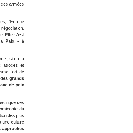
nt des armées
es, l’Europe
négociation,
se.
Elle s’est
la Paix » à
e ; si elle a
 atroces et
mme l’art de
 des grands
pace de paix
pacifique des
 dominante du
tion des plus
t une culture
s approches