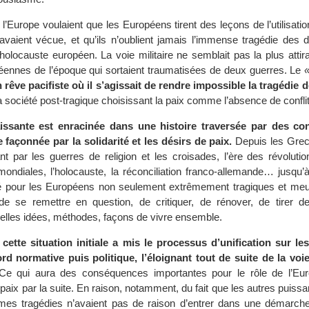
l’Europe voulaient que les Européens tirent des leçons de l’utilisati
s avaient vécue, et qu’ils n’oublient jamais l’immense tragédie des
holocauste européen. La voie militaire ne semblait pas la plus attir
éennes de l’époque qui sortaient traumatisées de deux guerres. Le
 rêve pacifiste où il s’agissait de rendre impossible la tragédie d
 la société post-tragique choisissant la paix comme l’absence de confli
ssante est enracinée dans une histoire traversée par des conf
 façonnée par la solidarité et les désirs de paix.
Depuis les Grecs
t par les guerres de religion et les croisades, l’ère des révolutio
ondiales, l’holocauste, la réconciliation franco-allemande… jusqu’à
été pour les Européens non seulement extrêmement tragiques et meur
de se remettre en question, de critiquer, de rénover, de tirer d
velles idées, méthodes, façons de vivre ensemble.
,
cette situation initiale a mis le processus d’unification sur les
 normative puis politique, l’éloignant tout de suite de la voie 
e qui aura des conséquences importantes pour le rôle de l’Eur
 paix par la suite. En raison, notamment, du fait que les autres puiss
es tragédies n’avaient pas de raison d’entrer dans une démarche 