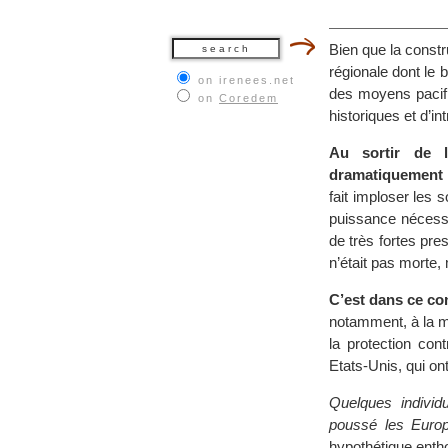
Bien que la constru
régionale dont le 
on irenees.net
des moyens pacifi
on
Coredem
historiques et d’i
Au sortir de l
dramatiquement r
fait imploser les 
puissance nécessai
de très fortes pre
n’était pas morte,
C’est dans ce co
notamment, à la me
la protection con
Etats-Unis, qui ont
Quelques individu
poussé les Europ
hypothétique ent