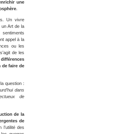
enrichir une
iosphère
.
es. Un vivre
x un Art de la
s sentiments
nt appel à la
ences ou les
s’agit de les
 différences
 de faire de
la question :
urd’hui dans
pectueux de
uction de la
vergentes de
l’utilité des
 les guerres