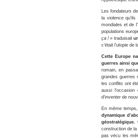
Les fondateurs de 
la violence qu’il
mondiales et de l’
populations europ
ça ! »
traduisait
un
c’était l’utopie de
Cette Europe nai
guerres ainsi que
romain, en passan
grandes guerres m
les conflits ont 
aussi l’occasion 
d’inventer de nou
En même temps
dynamique d’abord
géostratégique.
C
construction de la
pas vécu les mêm