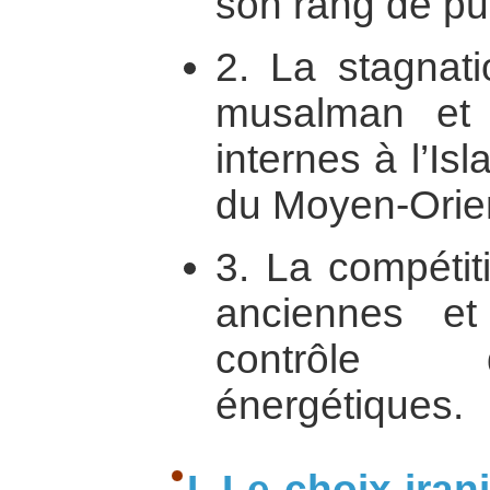
son rang de pu
2. La stagnat
musalman et s
internes à l’Is
du Moyen-Orien
3. La compétit
anciennes et
contrôle 
énergétiques.
I. Le choix iran