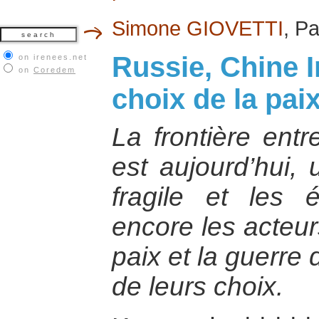
Simone GIOVETTI
, P
Russie, Chine In
on irenees.net
on
Coredem
choix de la pai
La frontière entr
est aujourd’hui, 
fragile et les 
encore les acteurs
paix et la guerre
de leurs choix.