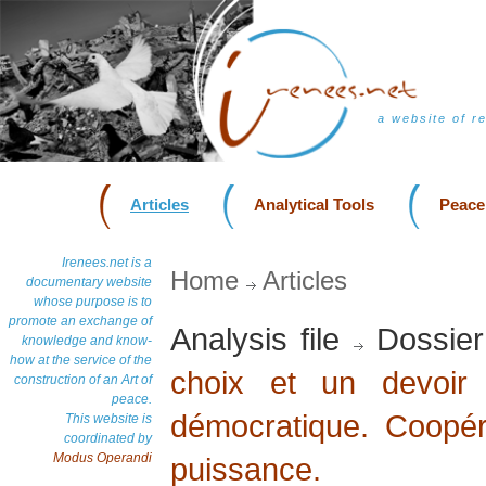
a website of r
Articles
Analytical Tools
Peace
Irenees.net is a
Home
Articles
documentary website
whose purpose is to
promote an exchange of
Analysis file
Dossier
knowledge and know-
how at the service of the
choix et un devoir
construction of an Art of
peace.
démocratique. Coopéra
This website is
coordinated by
Modus Operandi
puissance.