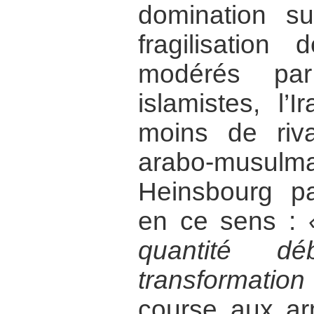
domination su
fragilisation
modérés pa
islamistes, l
moins de ri
arabo-mus
Heinsbourg p
en ce sens :
quantité d
transformatio
course aux ar