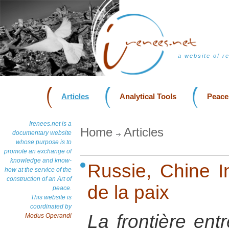
a website of r
Articles
Analytical Tools
Peace
Irenees.net is a
Home
Articles
documentary website
whose purpose is to
promote an exchange of
knowledge and know-
Russie, Chine In
how at the service of the
construction of an Art of
de la paix
peace.
This website is
coordinated by
La frontière entr
Modus Operandi