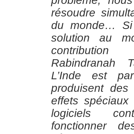
problème, nous
résoudre simul
du monde… Si l
solution au m
contribution
Rabindranah T
L’Inde est pa
produisent des
effets spéciaux
logiciels co
fonctionner d