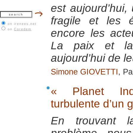
est aujourd’hui, 
fragile et les 
on irenees.net
encore les acteu
on
Coredem
La paix et la
aujourd’hui de le
Simone GIOVETTI
, P
« Planet Ind
turbulente d’un 
En trouvant l