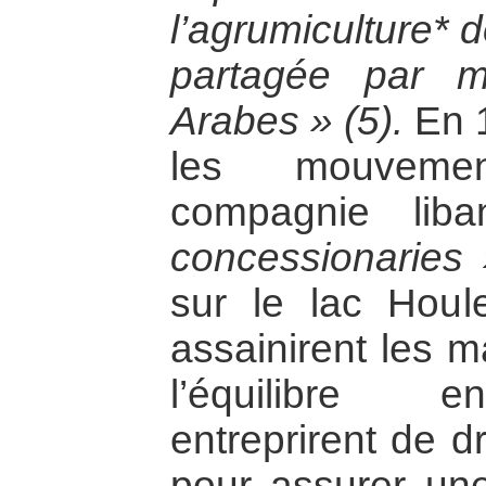
l’agrumiculture* d
partagée par mo
Arabes » (5).
En 1
les mouvemen
compagnie lib
concessionaries
sur le lac Houl
assainirent les m
l’équilibre e
entreprirent de d
pour assurer une 