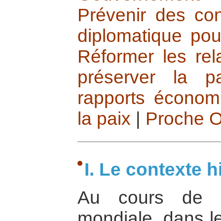
Prévenir des conf
diplomatique pou
Réformer les rela
préserver la pa
rapports économ
la paix
|
Proche O
I. Le contexte h
Au cours de l
mondiale, dans le