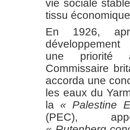
vie sociale stabl
tissu économique 
En 1926, apr
développement d
une priorité 
Commissaire brit
accorda une conc
les eaux du Yarm
la
« Palestine E
(PEC), app
« Rutenberg con