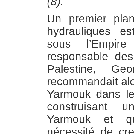
(8).
Un premier pla
hydrauliques e
sous l’Empir
responsable des
Palestine, Ge
recommandait alo
Yarmouk dans le
construisant 
Yarmouk et qu
nécessité de cr