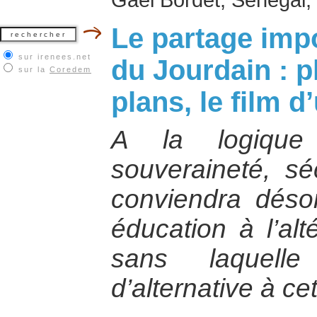
Le partage imp
sur irenees.net
du Jourdain : p
sur la
Coredem
plans, le film 
A la logique 
souveraineté, séc
conviendra déso
éducation à l’alté
sans laquelle
d’alternative à cet