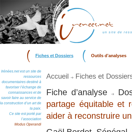
un site de res
Fiches et Dossiers
Outils d’analyses
Irénées.net est un site de
Accueil
Fiches et Dossier
ressources
documentaires destiné à
favoriser l’échange de
Fiche d’analyse
Dos
connaissances et de
savoir faire au service de
partage équitable et r
la construction d’un art de
la paix.
aider à reconstruire u
Ce site est porté par
l’association
Modus Operandi
Gaël Bordet, Sénégal, 