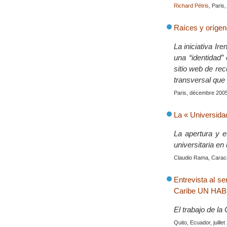
Richard Pétris
, Paris
Raíces y orígene
La iniciativa Ir
una “identidad”
sitio web de re
transversal que
Paris, décembre 200
La « Universida
La apertura y e
universitaria en
Claudio Rama, Carac
Entrevista al s
Caribe UN HABI
El trabajo de l
Quito, Ecuador, juille