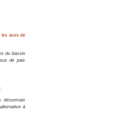
 les axes de
es du bassin
ssus de paix
c
ra désormais
’alternative à