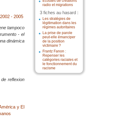
Écoutes de créations
radio et migrations
3 fiches au hasard :
z 2002 - 2005
Les stratégies de
légitimation dans les
tiene tampoco
régimes autoritaires
La prise de parole
trumento - el
peut-elle émanciper
 una dinámica
de la position
victimaire ?
Frantz Fanon :
Repenser les
catégories raciales et
le fonctionnement du
racisme
de reflexion
América y El
manos