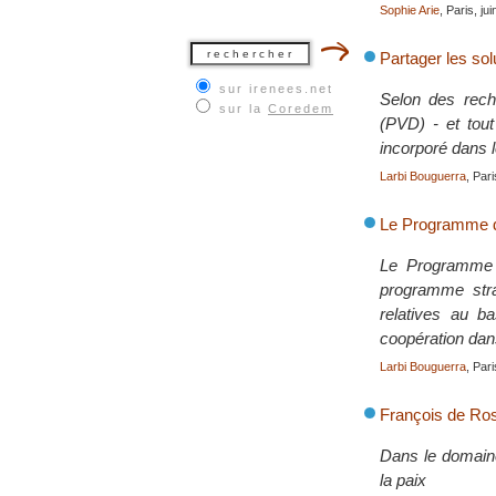
Sophie Arie
, Paris, ju
Partager les sol
sur irenees.net
Selon des rech
sur la
Coredem
(PVD) - et tout
incorporé dans 
Larbi Bouguerra
, Pari
Le Programme de
Le Programme d
programme strat
relatives au ba
coopération dans
Larbi Bouguerra
, Pari
François de Ro
Dans le domaine 
la paix