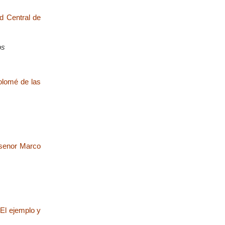
ad Central de
os
tolomé de las
 senor Marco
 El ejemplo y