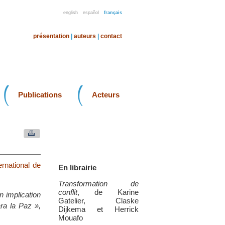
english
español
français
présentation
|
auteurs
|
contact
Publications
Acteurs
ernational de
En librairie
Transformation de
conflit
, de Karine
n implication
Gatelier, Claske
ra la Paz »,
Dijkema et Herrick
Mouafo