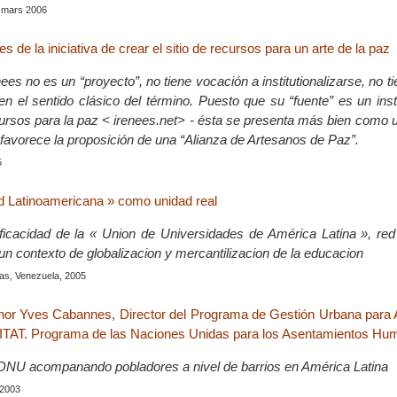
, mars 2006
s de la iniciativa de crear el sitio de recursos para un arte de la pa
enees no es un “proyecto”, no tiene vocación a institutionalizarse, no 
 en el sentido clásico del término. Puesto que su “fuente” es un ins
cursos para la paz < irenees.net> - ésta se presenta más bien como
 favorece la proposición de una “Alianza de Artesanos de Paz”.
5
d Latinoamericana » como unidad real
ficacidad de la « Union de Universidades de América Latina », red 
 un contexto de globalizacion y mercantilizacion de la educacion
as, Venezuela, 2005
enor Yves Cabannes, Director del Programa de Gestión Urbana para 
TAT. Programa de las Naciones Unidas para los Asentamientos Hu
a ONU acompanando pobladores a nivel de barrios en América Latina
t 2003