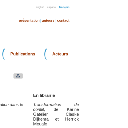
english
español
français
présentation
|
auteurs
|
contact
Publications
Acteurs
En librairie
ation dans le
Transformation de
conflit
, de Karine
Gatelier, Claske
Dijkema et Herrick
Mouafo