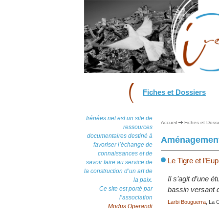
Fiches et Dossiers
Irénées.net est un site de
Accueil
Fiches et Dossi
ressources
documentaires destiné à
Aménagements
favoriser l’échange de
connaissances et de
Le Tigre et l’Eu
savoir faire au service de
la construction d’un art de
Il s’agit d’une 
la paix.
Ce site est porté par
bassin versant 
l’association
Larbi Bouguerra
, La 
Modus Operandi