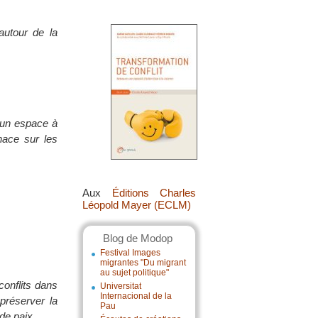
autour de la
ucun espace à
nace sur les
Aux
Éditions Charles
Léopold Mayer (ECLM)
Blog de Modop
Festival Images
migrantes "Du migrant
au sujet politique"
conflits dans
Universitat
Internacional de la
 préserver la
Pau
 de paix.