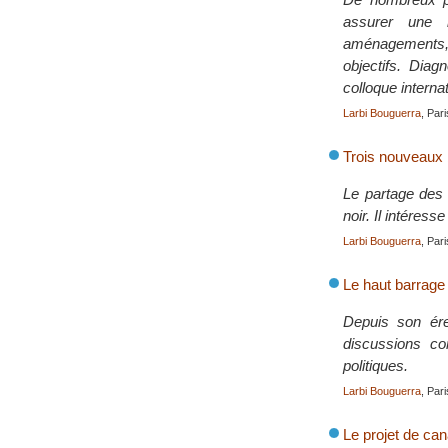
assurer une m
aménagements, 
objectifs. Dia
colloque internat
Larbi Bouguerra
, Pari
Trois nouveaux 
Le partage des 
noir. Il intéres
Larbi Bouguerra
, Par
Le haut barrage
Depuis son ére
discussions co
politiques.
Larbi Bouguerra
, Par
Le projet de ca