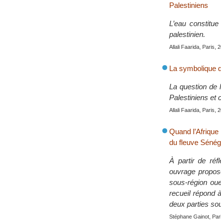
Palestiniens
L’eau constitue
palestinien.
Allali Faarida, Paris, 
La symbolique de
La question de l
Palestiniens et 
Allali Faarida, Paris, 
Quand l’Afrique 
du fleuve Sénég
À partir de réf
ouvrage propose
sous-région oue
recueil répond 
deux parties sou
Stéphane Gainot, Pari