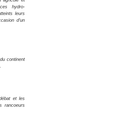
 ces hydro-
teints leurs
ccasion d’un
du continent
…
débat et les
es rancoeurs