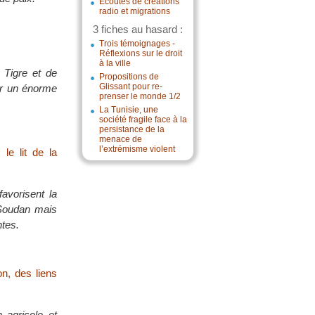
Écoutes de créations
radio et migrations
3 fiches au hasard :
Trois témoignages -
Réflexions sur le droit
à la ville
 Tigre et de
Propositions de
Glissant pour re-
ner un énorme
prenser le monde 1/2
La Tunisie, une
société fragile face à la
persistance de la
menace de
l’extrémisme violent
le lit de la
avorisent la
 Soudan mais
ntes.
on, des liens
 agricole et