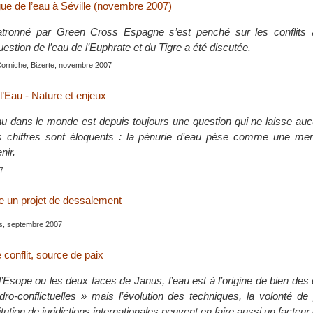
ue de l’eau à Séville (novembre 2007)
atronné par Green Cross Espagne s’est penché sur les conflits 
estion de l’eau de l’Euphrate et du Tigre a été discutée.
Corniche, Bizerte, novembre 2007
l’Eau - Nature et enjeux
eau dans le monde est depuis toujours une question qui ne laisse a
Les chiffres sont éloquents : la pénurie d’eau pèse comme une me
nir.
7
e un projet de dessalement
is, septembre 2007
 conflit, source de paix
d’Esope ou les deux faces de Janus, l’eau est à l’origine de bien des 
ro-conflictuelles » mais l’évolution des techniques, la volonté de
itution de juridictions internationales peuvent en faire aussi un facteur