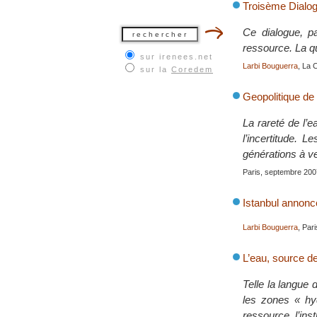
Troisème Dialog
Ce dialogue, p
ressource. La qu
sur irenees.net
Larbi Bouguerra
, La 
sur la
Coredem
Geopolitique de 
La rareté de l’
l’incertitude. 
générations à ve
Paris, septembre 200
Istanbul annonc
Larbi Bouguerra
, Par
L’eau, source de
Telle la langue 
les zones « hyd
ressource, l’inst