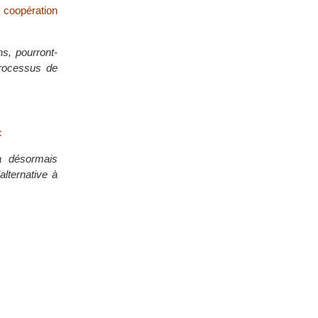
e coopération
ns, pourront-
processus de
c
ra désormais
’alternative à