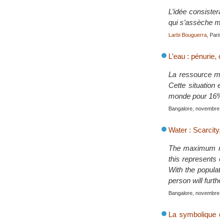
L’idée consister
qui s’assèche ma
Larbi Bouguerra
, Par
L’eau : pénurie, 
La ressource m
Cette situation
monde pour 16% 
Bangalore, novembre
Water : Scarcity
The maximum ren
this represents 
With the populat
person will fur
Bangalore, novembre
La symbolique d