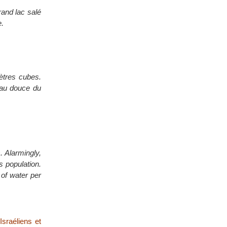
rand lac salé
e.
ètres cubes.
eau douce du
 Alarmingly,
s population.
 of water per
Israéliens et