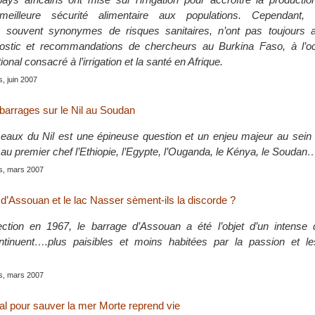
eilleure sécurité alimentaire aux populations. Cependant,
souvent synonymes de risques sanitaires, n’ont pas toujours at
gnostic et recommandations de chercheurs au Burkina Faso, à l’o
ional consacré à l’irrigation et la santé en Afrique.
s, juin 2007
barrages sur le Nil au Soudan
eaux du Nil est une épineuse question et un enjeu majeur au sein 
se au premier chef l’Ethiopie, l’Egypte, l’Ouganda, le Kénya, le Soudan
is, mars 2007
 d’Assouan et le lac Nasser sèment-ils la discorde ?
ction en 1967, le barrage d’Assouan a été l’objet d’un intense 
ntinuent….plus paisibles et moins habitées par la passion et l
is, mars 2007
nal pour sauver la mer Morte reprend vie