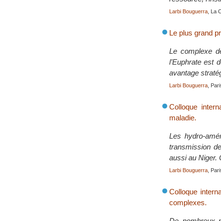
Larbi Bouguerra
, La 
Le plus grand pr
Le complexe de
l’Euphrate est 
avantage stratég
Larbi Bouguerra
, Pari
Colloque inter
maladie.
Les hydro-aména
transmission d
aussi au Niger. 
Larbi Bouguerra
, Pari
Colloque interna
complexes.
De nombreux pay