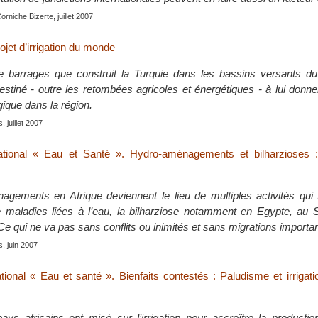
Corniche Bizerte, juillet 2007
ojet d’irrigation du monde
 barrages que construit la Turquie dans les bassins versants du
destiné - outre les retombées agricoles et énergétiques - à lui don
ique dans la région.
s, juillet 2007
national « Eau et Santé ». Hydro-aménagements et bilharzioses : 
gements en Afrique deviennent le lieu de multiples activités qui f
e maladies liées à l’eau, la bilharziose notamment en Egypte, au
Ce qui ne va pas sans conflits ou inimités et sans migrations importa
s, juin 2007
tional « Eau et santé ». Bienfaits contestés : Paludisme et irrigati
s africains ont misé sur l’irrigation pour accroître la production