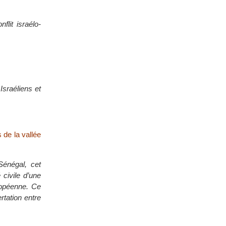
flit israélo-
Israéliens et
 de la vallée
 Sénégal, cet
civile d’une
ropéenne. Ce
rtation entre