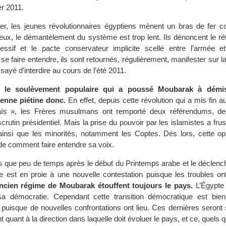
er 2011.
ier, les jeunes révolutionnaires égyptiens mènent un bras de fer c
yeux, le démantèlement du système est trop lent. Ils dénoncent le r
ressif et le pacte conservateur implicite scellé entre l’armée e
 faire entendre, ils sont retournés, régulièrement, manifester sur la
sayé d’interdire au cours de l’été 2011.
 le soulèvement populaire qui a poussé Moubarak à démiss
ienne piétine donc.
En effet, depuis cette révolution qui a mis fin a
ïs », les Frères musulmans ont remporté deux référendums, deu
scrutin présidentiel. Mais la prise du pouvoir par les islamistes a frus
 ainsi que les minorités, notamment les Coptes. Dès lors, cette opp
e comment faire entendre sa voix.
 que peu de temps après le début du Printemps arabe et le déclenc
pte est en proie à une nouvelle contestation puisque les troubles on
ancien régime de Moubarak étouffent toujours le pays.
L’Égypte 
 sa démocratie. Cependant cette transition démocratique est bien
puisque de nouvelles confrontations ont lieu. Ces dernières seront
 quant à la direction dans laquelle doit évoluer le pays, et ce, quels q