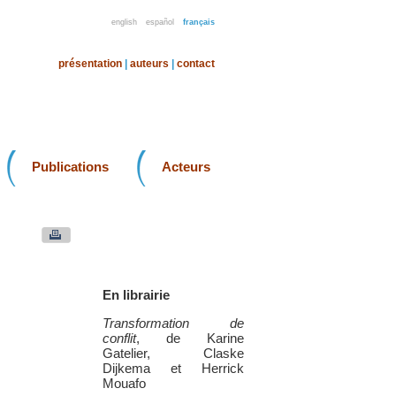
english
español
français
présentation
|
auteurs
|
contact
Publications
Acteurs
En librairie
Transformation de
.
conflit
, de Karine
Gatelier, Claske
Dijkema et Herrick
Mouafo