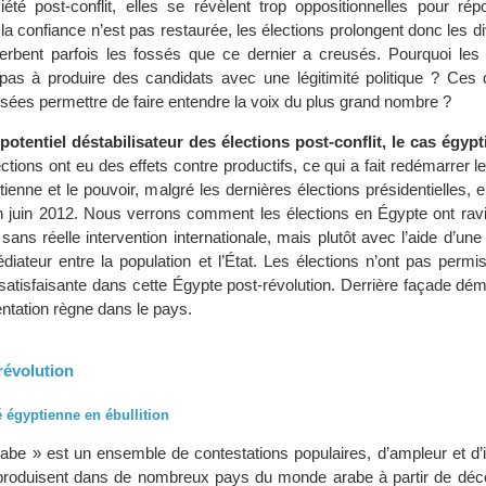
été post-conflit, elles se révèlent trop oppositionnelles pour ré
 la confiance n’est pas restaurée, les élections prolongent donc les d
cerbent parfois les fossés que ce dernier a creusés. Pourquoi les 
 pas à produire des candidats avec une légitimité politique ? Ces 
sées permettre de faire entendre la voix du plus grand nombre ?
 potentiel déstabilisateur des élections post-conflit, le cas égypt
ctions ont eu des effets contre productifs, ce qui a fait redémarrer le 
tienne et le pouvoir, malgré les dernières élections présidentielles,
 juin 2012. Nous verrons comment les élections en Égypte ont raviv
 sans réelle intervention internationale, mais plutôt avec l’aide d’un
diateur entre la population et l’État. Les élections n’ont pas permis l
satisfaisante dans cette Égypte post-révolution. Derrière façade dém
entation règne dans le pays.
révolution
é égyptienne en ébullition
abe » est un ensemble de contestations populaires, d’ampleur et d’i
e produisent dans de nombreux pays du monde arabe à partir de dé