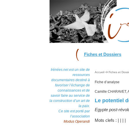
Fiches et Dossiers
Irénées.net est un site de
Accueil
Fiches et Dossi
ressources
documentaires destiné à
Fiche d’analyse
favoriser l’échange de
connaissances et de
Camille CHARAVET, 
savoir faire au service de
Le potentiel d
la construction d’un art de
la paix.
Egypte post-révolu
Ce site est porté par
l’association
Mots clefs :
|
|
|
|
Modus Operandi