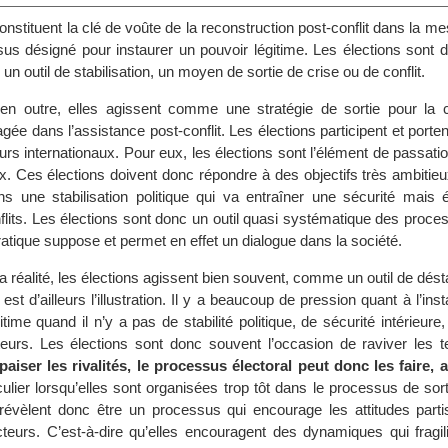
onstituent la clé de voûte de la reconstruction post-conflit dans la me
sus désigné pour instaurer un pouvoir légitime. Les élections sont 
n outil de stabilisation, un moyen de sortie de crise ou de conflit.
 en outre, elles agissent comme une stratégie de sortie pour l
gée dans l’assistance post-conflit. Les élections participent et portent
urs internationaux. Pour eux, les élections sont l’élément de passati
x. Ces élections doivent donc répondre à des objectifs très ambitie
ns une stabilisation politique qui va entraîner une sécurité mais 
flits. Les élections sont donc un outil quasi systématique des proce
tique suppose et permet en effet un dialogue dans la société.
 réalité, les élections agissent bien souvent, comme un outil de déstab
st d’ailleurs l’illustration. Il y a beaucoup de pression quant à l’inst
ime quand il n’y a pas de stabilité politique, de sécurité intérieure,
eurs. Les élections sont donc souvent l’occasion de raviver les t
paiser les rivalités, le processus électoral peut donc les faire, 
ulier lorsqu’elles sont organisées trop tôt dans le processus de sorti
révèlent donc être un processus qui encourage les attitudes parti
ecteurs. C’est-à-dire qu’elles encouragent des dynamiques qui fragi