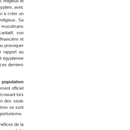
 religieux et
gyptien, avec
si à créer un
religieux. Sa
s musulmans
ritatif, son
inancière et
 pu provoquer
ar rapport au
té égyptienne
 ces derniers
a population
ent officiel
écrasant lors
un des seuls
rères se sont
opportunisme.
éfices de la