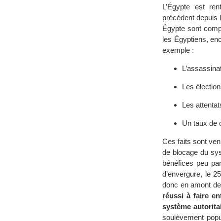
L’Égypte est ren
précédent depuis l
Égypte sont compl
les Égyptiens, en
exemple :
L’assassinat
Les électio
Les attentat
Un taux de 
Ces faits sont ven
de blocage du sys
bénéfices peu par
d’envergure, le 25
donc en amont de l
réussi à faire e
système autorita
soulèvement popul