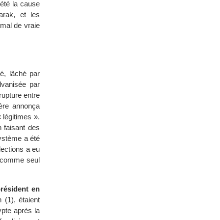
 été la cause
arak, et les
mal de vraie
é, lâché par
lvanisée par
upture entre
ière annonça
 légitimes ».
 faisant des
ystème a été
lections a eu
e, comme seul
résident en
(1), étaient
ypte après la