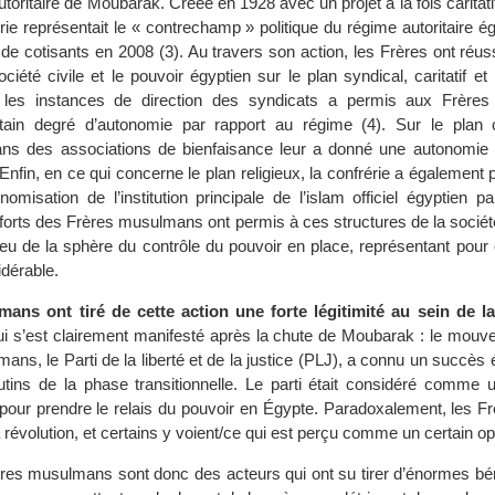
toritaire de Moubarak. Créée en 1928 avec un projet à la fois caritatif,
rérie représentait le « contrechamp » politique du régime autoritaire é
 de cotisants en 2008 (3). Au travers son action, les Frères ont réus
ociété civile et le pouvoir égyptien sur le plan syndical, caritatif et 
 les instances de direction des syndicats a permis aux Frère
tain degré d’autonomie par rapport au régime (4). Sur le plan ca
ns des associations de bienfaisance leur a donné une autonomie f
 Enfin, en ce qui concerne le plan religieux, la confrérie a également
omisation de l’institution principale de l’islam officiel égyptien p
fforts des Frères musulmans ont permis à ces structures de la socié
peu de la sphère du contrôle du pouvoir en place, représentant pour
dérable.
ans ont tiré de cette action une forte légitimité au sein de l
i s’est clairement manifesté après la chute de Moubarak : le mouvem
ns, le Parti de la liberté et de la justice (PLJ), a connu un succès 
tins de la phase transitionnelle. Le parti était considéré comme 
 pour prendre le relais du pouvoir en Égypte. Paradoxalement, les F
 la révolution, et certains y voient/ce qui est perçu comme un certain 
ères musulmans sont donc des acteurs qui ont su tirer d’énormes bén