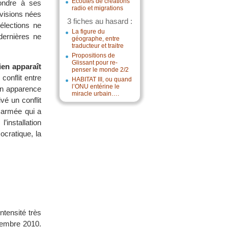
Écoutes de créations
pondre à ses
radio et migrations
ivisions nées
3 fiches au hasard :
élections ne
La figure du
dernières ne
géographe, entre
traducteur et traitre
Propositions de
Glissant pour re-
ien apparaît
penser le monde 2/2
conflit entre
HABITAT III, ou quand
l’ONU entérine le
 en apparence
miracle urbain….
é un conflit
e armée qui a
’installation
ocratique, la
ntensité très
cembre 2010.