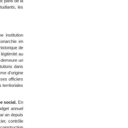
ux pans de la
tudiants, les
 institution
monarchie en
historique de
légitimité au
le demeure un
tutions dans
mme d’origine
ses officiers
territoriales
e social.
En
udget annuel
par an depuis
er, contrôle
construction