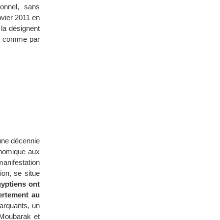
ionnel, sans
nvier 2011 en
la désignent
els comme par
’une décennie
onomique aux
anifestation
ion, se situe
gyptiens ont
vertement au
marquants, un
e Moubarak et