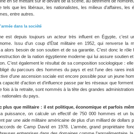
enne en se mettant sur le devant de la scène, au détriment de nombre
 tels que les libéraux, les nationalistes, les milieux d’affaires, les é
mes, entre autres.
l’armée dans la société
e est depuis toujours un acteur très influent en Égypte, c’est une
onome. Issu d’un coup d’État militaire en 1952, qui renverse la 
a alors besoin de son soutien et de sa garantie. C’est donc le rôle 
nstruction de la nation égyptienne moderne qui lui assure soutien et 
ion. C’est également le résultat de sa composition sociologique : el
bligé du parcours des hommes du pays et est l’une des rares insti
ective d’une ascension sociale est encore possible pour un jeune ho
 capacité d’action et d’influence passe par les réseaux que forment 
e fois à la retraite, sont nommés à la tête des grandes administrations 
 nationales du pays.
 plus que militaire : il est politique, économique et parfois mêm
 sa puissance, on calcule un effectif de 750 000 hommes et un b
 par une aide militaire américaine de plus d’un milliard de dollars 
accords de Camp David en 1978. L’armée, grand propriétaire fonci
breuses entreprises dans des domaines comme l’agroalimentaire, la 