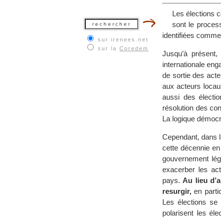
Les élections c
sont le proces
identifiées comme u
sur irenees.net
sur la
Coredem
Jusqu’à présent,
internationale enga
de sortie des acte
aux acteurs locau
aussi des électio
résolution des con
La logique démocra
Cependant, dans la
cette décennie en e
gouvernement légit
exacerber les act
pays.
Au lieu d’a
resurgir,
en partic
Les élections se 
polarisent les él