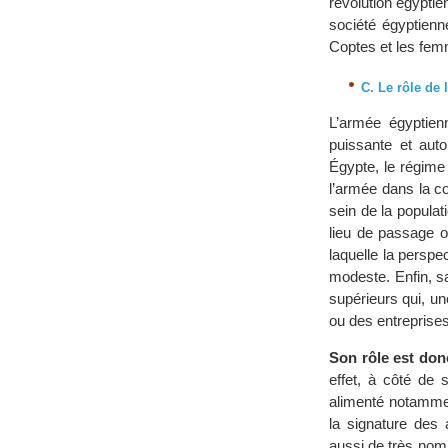
révolution égypti
société égyptienne
Coptes et les fem
C. Le rôle de 
L’armée égyptienn
puissante et aut
Égypte, le régime 
l’armée dans la co
sein de la populat
lieu de passage o
laquelle la persp
modeste. Enfin, sa
supérieurs qui, un
ou des entreprises
Son rôle est donc
effet, à côté de
alimenté notamment
la signature des 
aussi de très nom