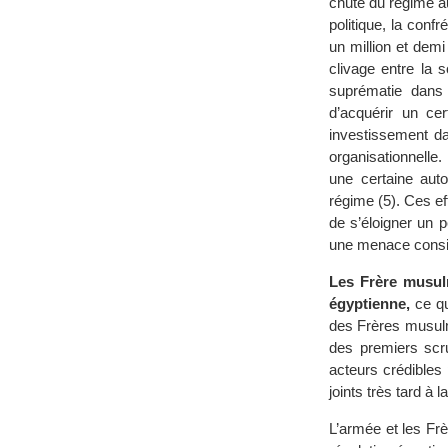
chute du régime au
politique, la conf
un million et demi
clivage entre la s
suprématie dans
d’acquérir un cer
investissement da
organisationnelle.
une certaine auton
régime (5). Ces e
de s’éloigner un 
une menace consi
Les Frère musulm
égyptienne,
ce qu
des Frères musulma
des premiers scru
acteurs crédibles
joints très tard à
L’armée et les Fr