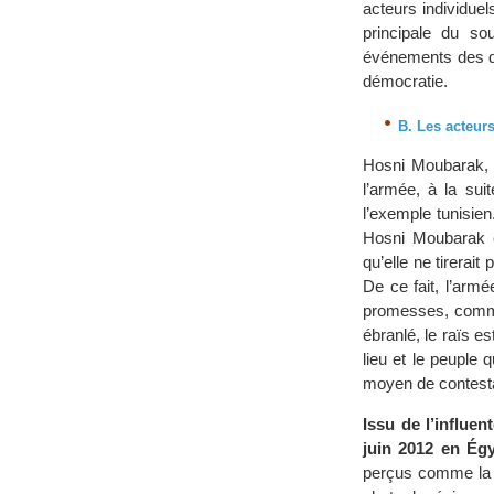
acteurs individuel
principale du so
événements des d
démocratie.
B. Les acteur
Hosni Moubarak, a
l’armée, à la sui
l’exemple tunisien
Hosni Moubarak e
qu’elle ne tirerait
De ce fait, l’arm
promesses, comme 
ébranlé, le raïs e
lieu et le peuple 
moyen de contesta
Issu de l’influe
juin 2012 en Égy
perçus comme la s