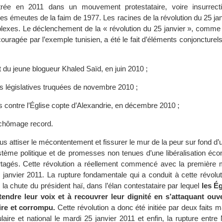
trée en 2011 dans un mouvement protestataire, voire insurrect
es émeutes de la faim de 1977. Les racines de la révolution du 25 ja
exes. Le déclenchement de la « révolution du 25 janvier », comme 
couragée par l’exemple tunisien, a été le fait d’éléments conjonctur
 du jeune blogueur Khaled Saïd, en juin 2010 ;
ns législatives truquées de novembre 2010 ;
s contre l’Église copte d’Alexandrie, en décembre 2010 ;
chômage record.
us attiser le mécontentement et fissurer le mur de la peur sur fond d
tème politique et de promesses non tenues d’une libéralisation éc
tagés. Cette révolution a réellement commencé avec la première m
 janvier 2011. La rupture fondamentale qui a conduit à cette révolut
a chute du président haï, dans l’élan contestataire par lequel
les É
ntendre leur voix et à recouvrer leur dignité en s’attaquant ou
ire et corrompu.
Cette révolution a donc été initiée par deux faits 
aire et national le mardi 25 janvier 2011 et enfin, la rupture entr