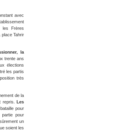
onstant avec
établissement
t les Frères
 place Tahrir
ionner, la
ux trente ans
x élections
tré les partis
osition très
hement de la
t repris.
Les
bataille pour
 partie pour
 sûrement un
ue soient les