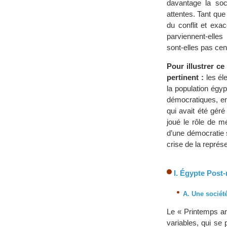
davantage la soci
attentes. Tant que
du conflit et exa
parviennent-elles
sont-elles pas cen
Pour illustrer ce
pertinent :
les éle
la population égyp
démocratiques, en
qui avait été géré
joué le rôle de mé
d’une démocratie 
crise de la représ
I. Égypte Post-
A. Une sociét
Le « Printemps ar
variables, qui s