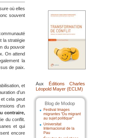
sure où elles
donc souvent
a communauté
 la stratégie
on du pouvoir
ux. On attend
également la
ssus de paix.
Aux
Éditions Charles
ilisation, et
Léopold Mayer (ECLM)
auration d’un
 et cela peut
Blog de Modop
ensions d’un
Festival Images
au contraire,
migrantes "Du migrant
au sujet politique"
e du conflit.
Universitat
sanes et qui
Internacional de la
lisent encore
Pau