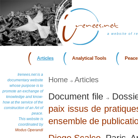
a website of r
Articles
Analytical Tools
Peace
Irenees.net is a
Home
Articles
documentary website
whose purpose is to
promote an exchange of
Document file
Dossie
knowledge and know-
how at the service of the
paix issus de pratique
construction of an Art of
peace.
ensemble de publicati
This website is
coordinated by
Modus Operandi
Diego Scalco
, Paris, A