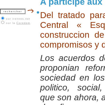
A participé aux
Del tratado pa
sur irenees.net
Central « Es
sur la
Coredem
construccion d
compromisos y d
Los acuerdos 
proponian refo
sociedad en lo
politico, socia
que son ahora, al