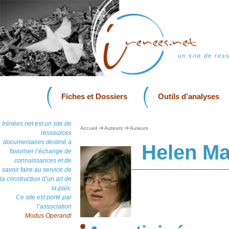
un site de res
Fiches et Dossiers
Outils d’analyses
Irénées.net est un site de
Accueil
Auteurs
Auteurs
ressources
documentaires destiné à
Helen M
favoriser l’échange de
connaissances et de
savoir faire au service de
la construction d’un art de
la paix.
Ce site est porté par
l’association
Modus Operandi