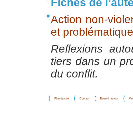
Fiches de l’aut
Action non-violen
et problématique
Reflexions auto
tiers dans un pr
du conflit.
Plan du site
Contact
Devenir auteur
Men