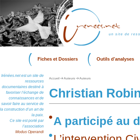
un site de res
Fiches et Dossiers
Outils d’analyses
Irénées.net est un site de
Accueil
Auteurs
Auteurs
ressources
documentaires destiné à
Christian Robi
favoriser l’échange de
connaissances et de
savoir faire au service de
la construction d’un art de
la paix.
A participé au d
Ce site est porté par
l’association
Modus Operandi
L’intervention Ci