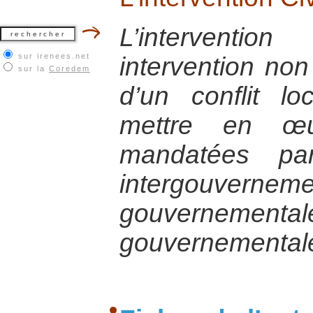
L’interventi
sur irenees.net
intervention non
sur la
Coredem
d’un conflit lo
mettre en œu
mandatées par
intergouvernem
gouverneme
gouvernemental