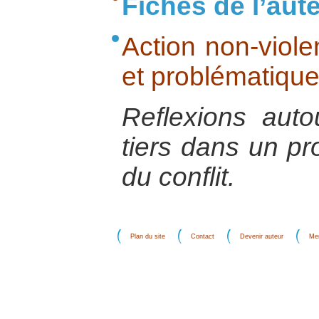
Fiches de l’aut
Action non-violen
et problématique
Reflexions auto
tiers dans un pr
du conflit.
Plan du site
Contact
Devenir auteur
Men