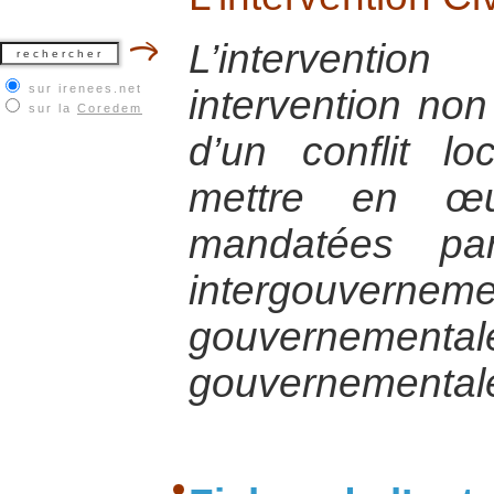
L’interventi
sur irenees.net
intervention non
sur la
Coredem
d’un conflit lo
mettre en œu
mandatées par
intergouvernem
gouverneme
gouvernemental