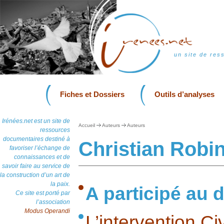
un site de res
Fiches et Dossiers
Outils d’analyses
Irénées.net est un site de
Accueil
Auteurs
Auteurs
ressources
documentaires destiné à
Christian Robi
favoriser l’échange de
connaissances et de
savoir faire au service de
la construction d’un art de
la paix.
A participé au d
Ce site est porté par
l’association
Modus Operandi
L’intervention Ci