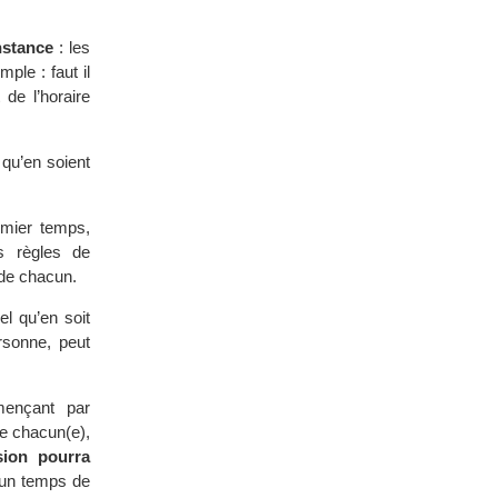
nstance
: les
ple : faut il
 de l’horaire
 qu’en soient
emier temps,
s règles de
 de chacun.
l qu’en soit
ersonne, peut
ençant par
de chacun(e),
sion pourra
à un temps de