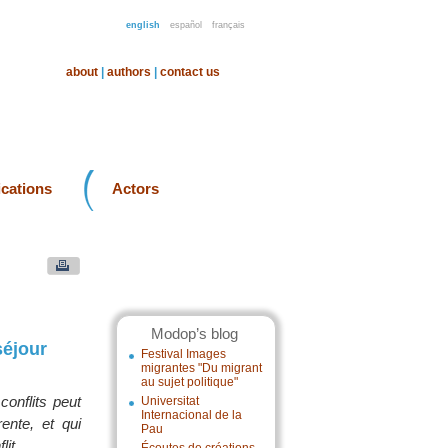
english
español
français
about
|
authors
|
contact us
ications
Actors
Modop’s blog
séjour
Festival Images
migrantes "Du migrant
au sujet politique"
conflits peut
Universitat
Internacional de la
ente, et qui
Pau
it.