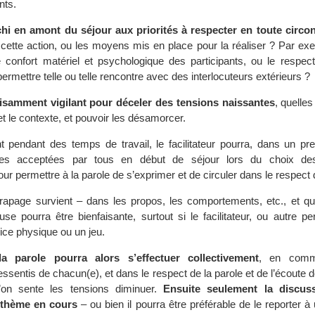
nts.
chi en amont du séjour aux priorités à respecter en toute circo
 cette action, ou les moyens mis en place pour la réaliser ? Par exem
le confort matériel et psychologique des participants, ou le respect
ermettre telle ou telle rencontre avec des interlocuteurs extérieurs ?
fisamment vigilant pour déceler des tensions naissantes
, quelles
t le contexte, et pouvoir les désamorcer.
nt pendant des temps de travail, le facilitateur pourra, dans un pr
gles acceptées par tous en début de séjour lors du choix de
ur permettre à la parole de s’exprimer et de circuler dans le respect
érapage survient – dans les propos, les comportements, etc., et que
use pourra être bienfaisante, surtout si le facilitateur, ou autre p
ice physique ou un jeu.
a parole pourra alors s’effectuer collectivement
, en comm
essentis de chacun(e), et dans le respect de la parole et de l’écoute 
’on sente les tensions diminuer.
Ensuite seulement la discus
 thème en cours
– ou bien il pourra être préférable de le reporter 