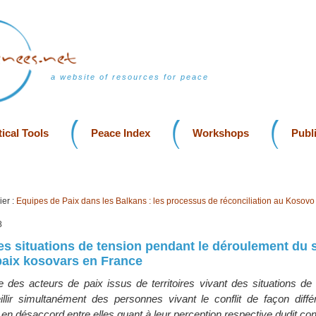
a website of resources for peace
ical Tools
Peace Index
Workshops
Publ
er :
Equipes de Paix dans les Balkans : les processus de réconciliation au Kosovo
8
des situations de tension pendant le déroulement du 
paix kosovars en France
e des acteurs de paix issus de territoires vivant des situations de 
llir simultanément des personnes vivant le conflit de façon différ
en désaccord entre elles quant à leur perception respective dudit confl