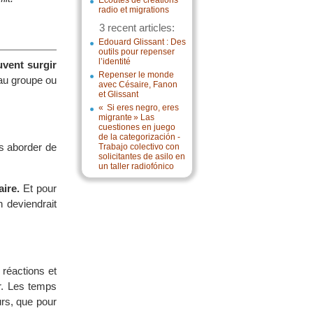
Écoutes de créations
radio et migrations
3 recent articles:
Edouard Glissant : Des
outils pour repenser
l’identité
uvent surgir
Repenser le monde
 au groupe ou
avec Césaire, Fanon
et Glissant
« Si eres negro, eres
migrante » Las
cuestiones en juego
de la categorización -
es aborder de
Trabajo colectivo con
solicitantes de asilo en
un taller radiofónico
aire.
Et pour
 deviendrait
 réactions et
r. Les temps
rs, que pour