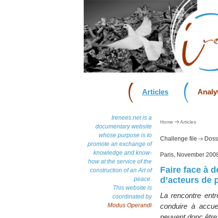
Articles
Analyt
Irenees.net is a
Home
Articles
documentary website
whose purpose is to
Challenge file
Dossi
promote an exchange of
knowledge and know-
Paris, November 200
how at the service of the
Faire face à 
construction of an Art of
d’acteurs de 
peace.
This website is
La rencontre entr
coordinated by
Modus Operandi
conduire à accuei
peuvent donc être 