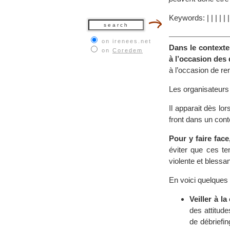
Keywords:
|
|
|
|
|
on irenees.net
Dans le contexte
on
Coredem
à l’occasion des
à l’occasion de re
Les organisateurs 
Il apparait dès l
front dans un cont
Pour y faire fac
éviter que ces te
violente et blessa
En voici quelques
Veiller à l
des attitud
de débriefi