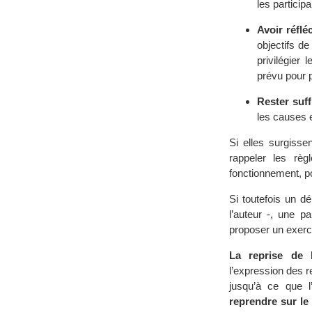
les participa
Avoir réflé
objectifs de
privilégier 
prévu pour p
Rester suf
les causes e
Si elles surgisse
rappeler les rè
fonctionnement, po
Si toutefois un d
l’auteur -, une pa
proposer un exerc
La reprise de l
l’expression des r
jusqu’à ce que l
reprendre sur le