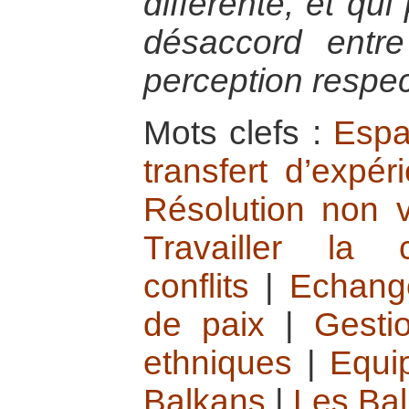
différente, et qu
désaccord entre
perception respect
Mots clefs :
Espa
transfert d’expé
Résolution non v
Travailler la
conflits
|
Echang
de paix
|
Gesti
ethniques
|
Equi
Balkans
|
Les Ba