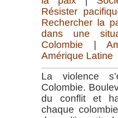
la paix
|
Soci
Résister pacifiq
Rechercher la pa
dans une situa
Colombie
|
A
Amérique Latine
La violence s
Colombie. Bouleve
du conflit et ha
chaque colombie