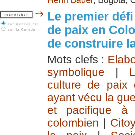
Le premier défi
sur irenees.net
de paix en Colo
sur la
Coredem
de construire la
Mots clefs :
Elabo
symbolique
|
L
culture de paix
ayant vécu la gue
et pacifique à
colombien
|
Cito