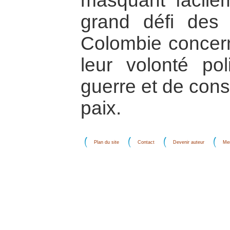
masquant facilem
grand défi des
Colombie concer
leur volonté poli
guerre et de cons
paix.
Plan du site
Contact
Devenir auteur
Men