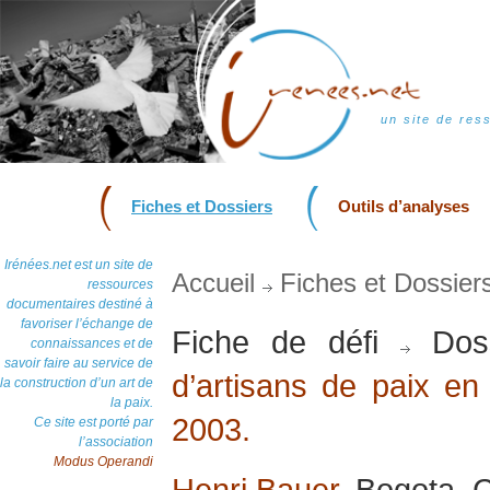
un site de res
Fiches et Dossiers
Outils d’analyses
Irénées.net est un site de
Accueil
Fiches et Dossier
ressources
documentaires destiné à
favoriser l’échange de
Fiche de défi
Dos
connaissances et de
savoir faire au service de
d’artisans de paix en 
la construction d’un art de
la paix.
2003.
Ce site est porté par
l’association
Modus Operandi
Henri Bauer
, Bogota, C