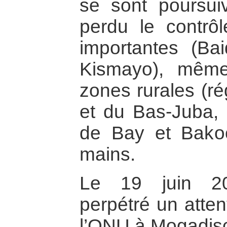
se sont poursui
perdu le contrôl
importantes (Ba
Kismayo), même
zones rurales (r
et du Bas-Juba, 
de Bay et Bakoo
mains.
Le 19 juin 20
perpétré un atten
l’ONU à Mogadisci