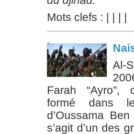
du djihad.
Mots clefs :
|
|
|
|
Nai
Al-
200
Farah “Ayro”, 
formé dans l
d’Oussama Ben La
s’agit d’un des g