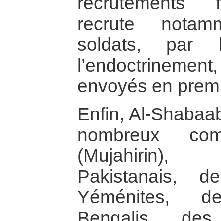
recrutements 
recrute notam
soldats, par
l’endoctrinemen
envoyés en premi
Enfin, Al-Shabaab
nombreux comb
(Mujahirin)
Pakistanais, 
Yéménites, d
Bengalis, des