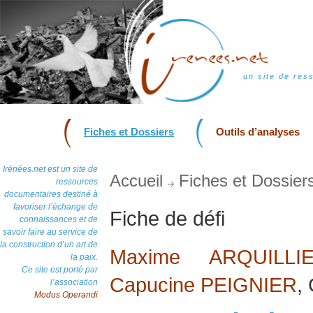
un site de res
Fiches et Dossiers
Outils d’analyses
Irénées.net est un site de
Accueil
Fiches et Dossier
ressources
documentaires destiné à
favoriser l’échange de
Fiche de défi
connaissances et de
savoir faire au service de
la construction d’un art de
Maxime ARQUILLI
la paix.
Ce site est porté par
Capucine PEIGNIER
,
l’association
Modus Operandi