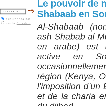
Le pouvoir de 
Shabaab en So
sur irenees.net
sur la
Coredem
Al-Shabaab (nom
ash-Shabāb al-Muj
en arabe) est u
active en So
occasionnellemen
région (Kenya, O
l’imposition d’un
et de la charia e