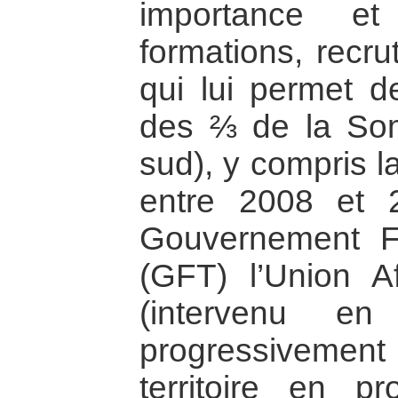
importance et
formations, recr
qui lui permet d
des ⅔ de la Som
sud), y compris l
entre 2008 et 2
Gouvernement Fé
(GFT) l’Union A
(intervenu en
progressiveme
territoire en pr