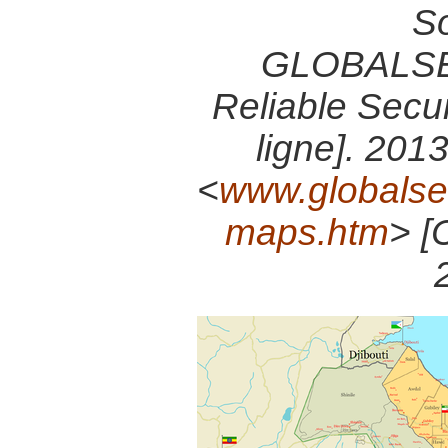
So
GLOBALSE
Reliable Secur
ligne]. 201
<
www.globalsec
maps.htm
> [