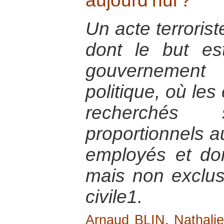
aujourd’hui ?
Un acte terrorist
dont le but est
gouvernemen
politique, où le
recherchés 
proportionnels 
employés et don
mais non exclusi
civile1.
Arnaud BLIN
,
Nathali