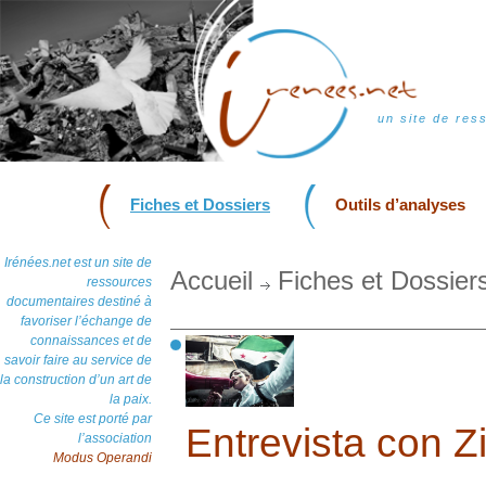
un site de res
Fiches et Dossiers
Outils d’analyses
Irénées.net est un site de
Accueil
Fiches et Dossier
ressources
documentaires destiné à
favoriser l’échange de
connaissances et de
savoir faire au service de
la construction d’un art de
la paix.
Ce site est porté par
Entrevista con Z
l’association
Modus Operandi