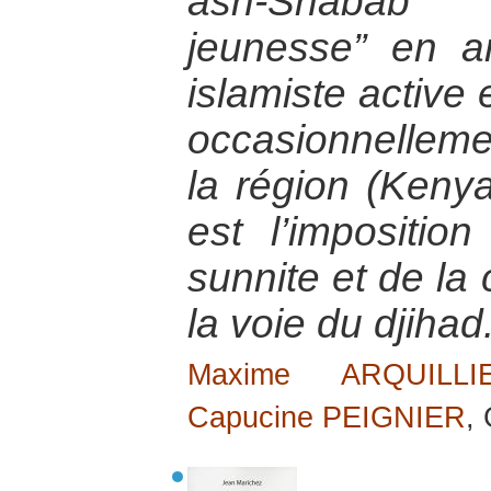
ash-Shabāb a
jeunesse” en a
islamiste active
occasionnellem
la région (Keny
est l’impositio
sunnite et de la
la voie du djihad
Maxime ARQUILLI
Capucine PEIGNIER
,