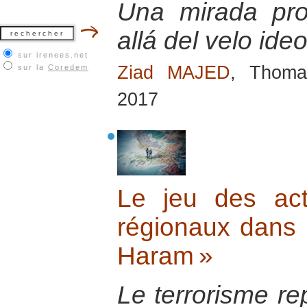
Una mirada pro
allá del velo ide
sur irenees.net
Ziad MAJED
, Thoma
sur la
Coredem
2017
Le jeu des act
régionaux dans l
Haram »
Le terrorisme r