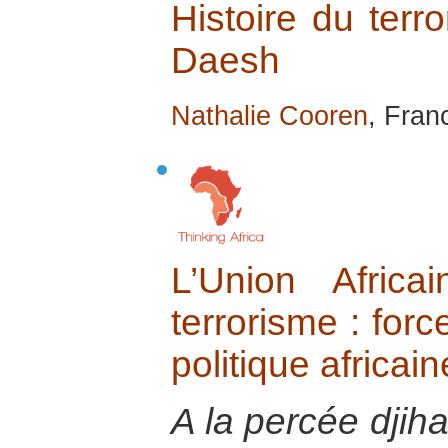
Histoire du terro
Daesh
Nathalie Cooren
, Fran
L’Union Afric
terrorisme : forc
politique africai
A la percée djih