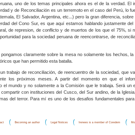
ruana, uno de los temas principales ahora es el de la verdad. El i
rdad y de Reconciliación es un terremoto en el caso del Perú, lo fu
emala, El Salvador, Argentina, etc...) pero la gran diferencia, sobre
rdad del Cono Sur, es que aquí estamos hablando justamente del 
tural, de represion, de conflicto y de muertos de los que el 75%, si
oportunidad para la sociedad peruana de reencontrarse, de reconcili
 pongamos claramente sobre la mesa no solamente los hechos, la 
óricos que han permitido esta batalla.
 un trabajo de reconciliación, de reencuentro de la sociedad, que v
ante los próximos meses. A partir del momento en que el infor
o el mundo y no solamente a la Comisión que le trabaja. Será un 
 compartir con instituciones del Cusco, del Sur andino, de la Igles
imas del terror. Para mí es uno de los desafios fundamentales para 
act
Becoming an author
Legal Notices
Irenees is a member of Coredem
Mo