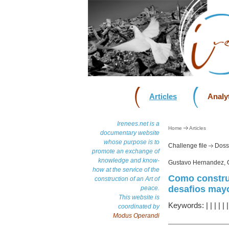
Articles
Analyt
Irenees.net is a
Home
Articles
documentary website
whose purpose is to
Challenge file
Dossi
promote an exchange of
knowledge and know-
Gustavo Hernandez, C
how at the service of the
Como construi
construction of an Art of
desafios mayo
peace.
This website is
Keywords:
|
|
|
|
|
coordinated by
Modus Operandi