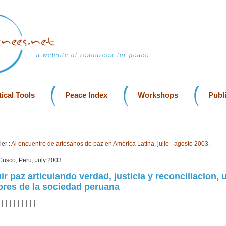
a website of resources for peace
ical Tools
Peace Index
Workshops
Publ
er :
Al encuentro de artesanos de paz en América Latina, julio - agosto 2003.
usco, Peru, July 2003
r paz articulando verdad, justicia y reconciliacion, 
res de la sociedad peruana
|
|
|
|
|
|
|
|
|
|