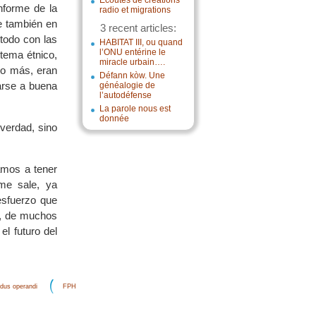
Écoutes de créations
nforme de la
radio et migrations
e también en
3 recent articles:
 todo con las
HABITAT III, ou quand
l’ONU entérine le
tema étnico,
miracle urbain….
 no más, eran
Défann kòw. Une
arse a buena
généalogie de
l’autodéfense
La parole nous est
donnée
verdad, sino
amos a tener
me sale, ya
esfuerzo que
ia, de muchos
el futuro del
dus operandi
FPH