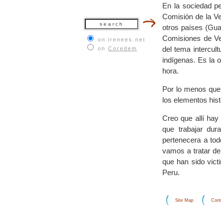
En la sociedad pe
Comisión de la Ve
otros países (Guat
Comisiones de Ve
on irenees.net
del tema intercul
on
Coredem
indígenas. Es la 
hora.
Por lo menos que
los elementos hist
Creo que allí hay
que trabajar dur
pertenecera a tod
vamos a tratar de
que han sido vict
Peru.
Site Map
Cont